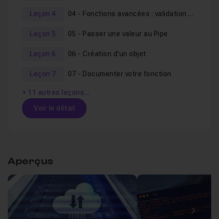
Leçon 4
04 - Fonctions avancées : validation et boucle ForEach
Leçon 5
05 - Passer une valeur au Pipe
Leçon 6
06 - Création d'un objet
Leçon 7
07 - Documenter votre fonction
+ 11 autres leçons…
Voir le détail
Table des matières
Aperçus
01 - Transformer votre script Powershell en 
Leçon 1
Voir
02 - Création de votre premier Module Powers
Image
Leçon 2