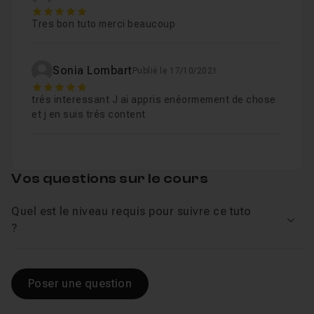
5
Tres bon tuto merci beaucoup
10 .Net Framework
16m47
Leçon 9
Sonia Lombart
Publié le 17/10/2021
11 Création d'un menu Powershell
23m30
Leçon 10
5
trés interessant J ai appris enéormement de chose
et j en suis trés content
12 - Création d'un rapport en HTML
12m07
Leçon 11
Vos questions sur le cours
13 - Gestion des erreurs - Première partie
Leçon 12
Quel est le niveau requis pour suivre ce tuto
Voir
?
14 - Gestion des erreurs - Seconde partie
Leçon 13
15 - Le language XML
14m32
Leçon 14
Poser une question
Voir