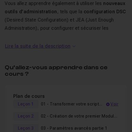
Vous allez apprendre également à utiliser les
nouveaux
outils d’administration
, tels que la
configuration DSC
(
Desired State Configuration
) et JEA (
Just Enough
Administration
), pour configurer et sécuriser les
serveurs.
Lire la suite de la description
Un
QCM
vous sera proposé en fin de formation et vous
permettra de
valider les connaissances
théoriques
Qu’allez-vous apprendre dans ce
acquises pendant la formation.
cours ?
Pour suivre ce cours en ligne, il est préférable d'avoir
suivi ma
formation PowerShell débutant
.
Plan de cours
Je reste disponible dans le
salon d'entraide
pour
Leçon 1
01 - Transformer votre script Powershell en une fonction
Voir
répondre à vos éventuelles questions sur ce cours.
Leçon 2
02 - Création de votre premier Module Powershell
Leçon 3
03 - Paramètres avancés partie 1