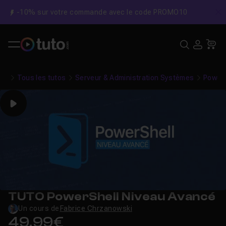
-10% sur votre commande avec le code PROMO10
C
Recher
USE
Pa
Tous les tutos
Serveur & Administration Systèmes
PowerS
Play
TUTO PowerShell Niveau Avancé
Un cours de
Fabrice Chrzanowski
49,99€