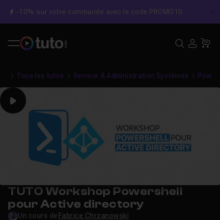
-10% sur votre commande avec le code PROMO10
C
Recher
USE
Pa
Tous les tutos
Serveur & Administration Systèmes
PowerS
Play
TUTO Workshop Powershell
pour Active directory
Un cours de
Fabrice Chrzanowski