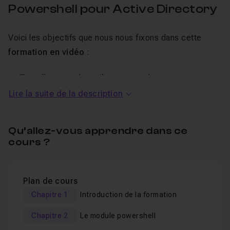
Powershell pour Active Directory
Voici les objectifs que nous nous fixons dans cette
formation en vidéo
:
Travailler avec des utilisateurs et des groupes.
Lire la suite de la description
Automatiser les tâches routinières de gestion des
utilisateurs et des groupes. Notamment : créer,
modifier, activer, désactiver, déverrouiller, etc.
Qu’allez-vous apprendre dans ce
AD Quering (faire des requêtes avancées) LDAP.
cours ?
Explorez les techniques d’interrogation de l’Active
Directory.
Suivi des modifications de l’Active Directory.
Plan de cours
Chapitre 1
Introduction de la formation
Répondre à la question “Qui a fait cela?”. Effectuez le
suivi lorsque vos données ont été modifiées, en utilisant
Chapitre 2
Le module powershell
des métadonnées, des journaux d’événements, des