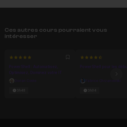
Ces autres cours pourraient vous
intéresser
5
4.8
Favori
PowerShell : Automatisez,
PowerShell pour les déb
Optimisez, Dominez votre IT
Ima
Dorian Coste
Fabrice Chrzanowski
3h48
3h04