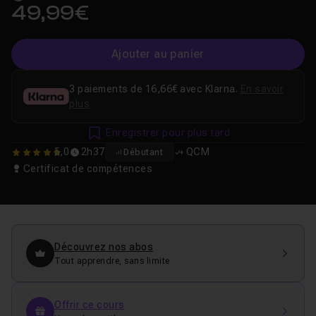
49,99€
Ajouter au panier
3 paiements de 16,66€ avec Klarna.
En savoir
plus
Enregistrer pour plus tard
5,0
2h37
QCM
Débutant
5
Certificat de compétences
Découvrez nos abos
Tout apprendre, sans limite
Offrir ce cours