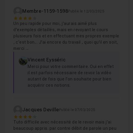
tant que groupe, Calque formé par la transparence..).
Chapitre 8 : Autres modes de fusion
04m38
Membre-1159-1598
Publié le 12/03/2025
Comparaison sur Gris et bien d'autres choses encore.
4
Un peu rapide pour moi, j'aurais aimé plus
Pourquoi suivre ce cours ?
Chapitre 9 : Modes de fusion : Options avancées et B
d'exemples détaillés, mais en revoyant le cours
plusieurs fois et en effectuant mes propres exemple
, c'est bon... J'ai encore du travail , quoi qu'il en soit,
En maîtrisant les modes de fusion, vous gagnerez un
merci ...
contrôle total sur vos calques, vous saurez
Vincent Eysséric
expérimenter en toute confiance et vous développerez
Merci pour votre commentaire. Oui en effet
un style unique grâce à des techniques professionnelles.
il est parfois nécessaire de revoir la vidéo
Vous avez le salon d'entraide où vous pouvez poser
autant de fois que l'on souhaite pour bien
toutes vos questions et un QCM pour valider vos acquis.
acquérir ces notions.
À bientôt dans ce tuto !
Crédit photos et images : Vincent EYSSÉRIC - 2025
Jacques Deville
Publié le 07/03/2025
4
Tuto difficile avec nécessité de le revoir mais j'ai
beaucoup appris. par contre débit de parole un peu