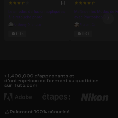
3.9375
4.4
Favori
Les modes de fusion appliquées
Maîtriser les Modes de F
à la retouche photo
avec Photoshop CC
Ima
Anthony D'izituto
Florent Cs
1h14
1h01
+ 1,400,000 d’apprenants et
d’entreprises se forment au quotidien
sur Tuto.com
Paiement 100% sécurisé