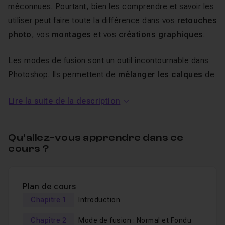
méconnues. Pourtant, bien les comprendre et savoir les
utiliser peut faire toute la différence dans vos
retouches
photo
, vos
montages
et vos
créations graphiques
.
Les modes de fusion sont un outil incontournable dans
Photoshop. Ils permettent de
mélanger les calques
de
manière dynamique, en influençant la lumière, les
Lire la suite de la description
couleurs et les contrastes de façon
non destructive
.
Pourtant, beaucoup d’utilisateurs les trouvent
Qu’allez-vous apprendre dans ce
complexes et ne les exploitent pas pleinement.
cours ?
Ce cours est conçu pour
vous aider à comprendre
leur fonctionnement
et à
les utiliser efficacement
Plan de cours
dans vos projets.
Chapitre 1
Introduction
Les modes de fusion offrent une polyvalence
Chapitre 2
Mode de fusion : Normal et Fondu