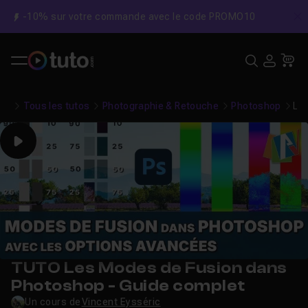
-10% sur votre commande avec le code PROMO10
C
Recher
USE
Pa
Tous les tutos
Photographie & Retouche
Photoshop
Le
Play
TUTO Les Modes de Fusion dans
Photoshop - Guide complet
Un cours de
Vincent Eysséric