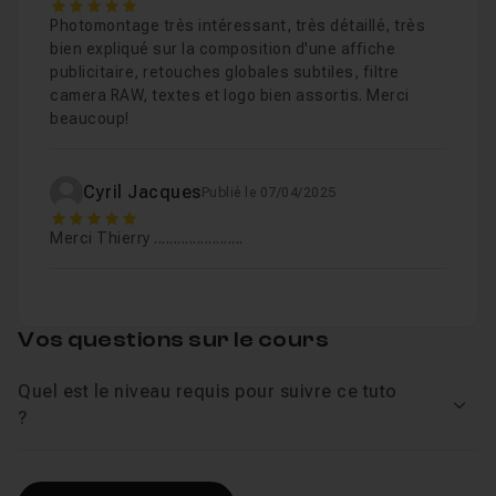
5
Photomontage très intéressant, très détaillé, très
bien expliqué sur la composition d'une affiche
publicitaire, retouches globales subtiles, filtre
camera RAW, textes et logo bien assortis. Merci
beaucoup!
Cyril Jacques
Publié le 07/04/2025
5
Merci Thierry .......................
Vos questions sur le cours
Quel est le niveau requis pour suivre ce tuto
Voir
?