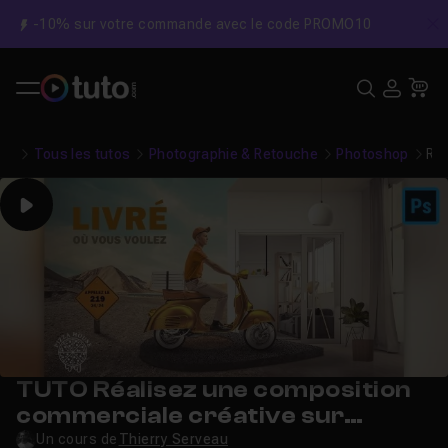
-10% sur votre commande avec le code PROMO10
C
Recher
USE
Pa
Tous les tutos
Photographie & Retouche
Photoshop
Réa
Play
TUTO Réalisez une composition
commerciale créative sur
Photoshop
Un cours de
Thierry Serveau