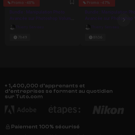
4.8333333333333
5
Promo -48%
Promo -47%
Favori
Bundle : Manipulation Photo
Bundle : Manipulation Ph
Avancée sur Photoshop Volume
Avancée sur Photoshop
Ima
1
6
Thierry Serveau
Thierry Serveau
7h49
8h36
+ 1,400,000 d’apprenants et
d’entreprises se forment au quotidien
sur Tuto.com
Paiement 100% sécurisé