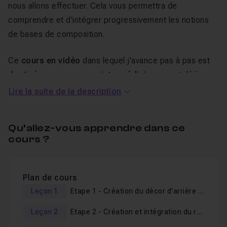
nous allons effectuer. Cela vous permettra de
comprendre et d'intégrer progressivement les notions
de bases de composition.
Ce
cours en vidéo
dans lequel j'avance pas à pas est
destiné aux personnes intermédiaires
ayant déjà une
bonne connaissance des principaux outils d'Adobe
Lire la suite de la description
Photoshop
, en particulier les masques de fusions, la
gestion générale des calques, l'utilisation des calques
Qu’allez-vous apprendre dans ce
de réglages et des masques d’écrêtage.
cours ?
Si vous n'êtes pas encore familier de ces outils et que
ce type de rendu vous intéresse, alors je vous invite
vivement à suivre le pack "
Bundle Photoshop :
Plan de cours
Photomontage Créatif Simple par la Pratique
" dans
Leçon 1
Etape 1 - Création du décor d'arrière plan
lequel je détaille plus précisément les outils employés
Leçon 2
Etape 2 - Création et intégration du repère partie 1
afin de vous constituer des bases solides pour suivre