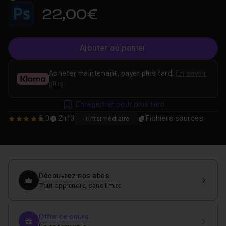
22,00€
Ajouter au panier
Acheter maintenant, payer plus tard.
En savoir
plus
Enregistrer pour plus tard
5,0
2h13
Fichiers sources
Intermédiaire
5
Découvrez nos abos
Tout apprendre, sans limite
Offrir ce cours