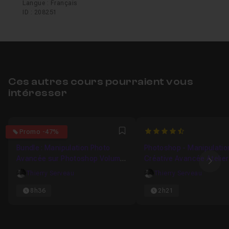
Langue : Français
ID : 208251
Ces autres cours pourraient vous
intéresser
5
4.8571428571429
Promo -47%
Favori
Bundle : Manipulation Photo
Photoshop - Manipulatio
Avancée sur Photoshop Volume
Créative Avancée Atelier
Ima
6
Thierry Serveau
Thierry Serveau
8h36
2h21