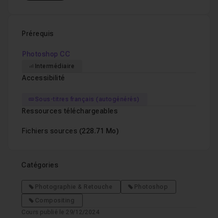
Etape 9 - Mise en place et intégration des pe
Leçon 9
Prérequis
Photoshop CC
Etape 10 - Mise en place et intégration des 
Leçon 10
Intermédiaire
Accessibilité
Etape 11 - Retouches globales et conclusion
Leçon 11
Sous-titres français (autogénérés)
Ressources téléchargeables
Fichiers sources
(228.71 Mo)
Catégories
Photographie & Retouche
Photoshop
Compositing
Cours publié le 29/12/2024