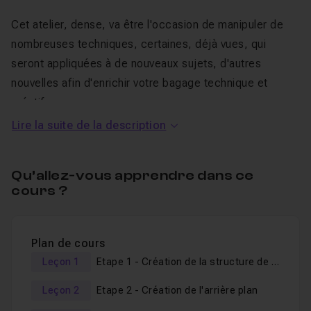
Cet atelier, dense, va être l'occasion de manipuler de
nombreuses techniques, certaines, déjà vues, qui
seront appliquées à de nouveaux sujets, d'autres
nouvelles afin d'enrichir votre bagage technique et
créatif.
Ce
cours en vidéo
dans lequel j'avance pas à pas est
Lire la suite de la description
destiné aux personnes intermédiaires
ayant déjà une
bonne connaissance des principaux outils d'Adobe
Qu’allez-vous apprendre dans ce
Photoshop
, en particulier les masques de fusions, la
cours ?
gestion générale des calques, l'utilisation des calques
de réglages et des masques d’écrêtage.
Si vous n'êtes pas encore familier de ces outils et que
Plan de cours
ce type de rendu vous intéresse, alors je vous invite
Leçon 1
Etape 1 - Création de la structure de groupes et récupération des exports 3D
vivement à suivre le pack "
Bundle Photoshop :
Leçon 2
Etape 2 - Création de l'arrière plan
Photomontage Créatif Simple par la Pratique
" ainsi que