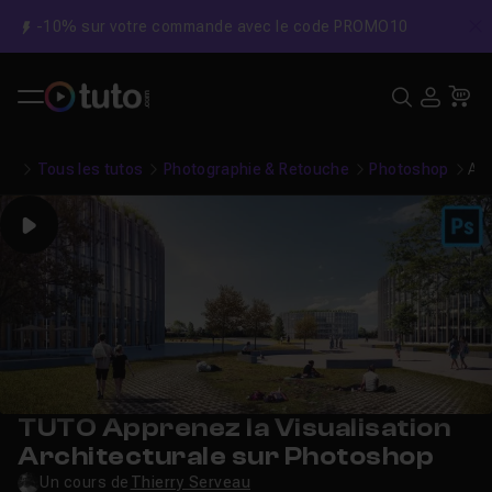
-10% sur votre commande avec le code PROMO10
C
Recher
USE
Pa
Tous les tutos
Photographie & Retouche
Photoshop
App
Play
TUTO Apprenez la Visualisation
Architecturale sur Photoshop
Un cours de
Thierry Serveau