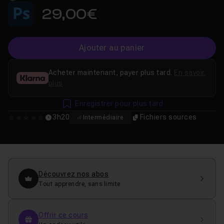
29,00€
Ajouter au panier
Acheter maintenant, payer plus tard.
En savoir
plus
Enregistrer pour plus tard
3h20
Fichiers sources
Intermédiaire
0
Découvrez nos abos
Tout apprendre, sans limite
Offrir ce cours