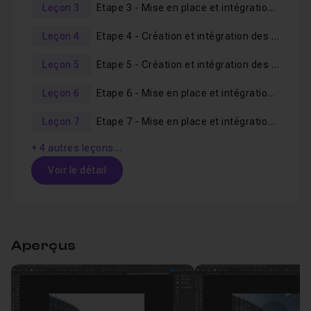
les bundle plus avancé dans lesquels je détaille plus
Leçon 3
Etape 3 - Mise en place et intégration de la pelouse
précisément les outils employés afin de vous constituer
Leçon 4
Etape 4 - Création et intégration des textures de batiments partie 1
des bases solides pour suivre aisément et profiter
pleinement de cette formation avancée.
Leçon 5
Etape 5 - Création et intégration des textures de batiments partie 2
Vous pourrez, si nécessaire, utiliser l'espace d'
entraide
Leçon 6
Etape 6 - Mise en place et intégration de la végétation partie 1
afin d'obtenir des réponses à vos soucis. Je reste à
votre disposition pour toutes questions.
Leçon 7
Etape 7 - Mise en place et intégration de la végétation partie 2
Parce que j'avance en temps réel sans
timelapse
,
+ 4 autres leçons…
n'hésitez pas si le besoin s'en fait sentir, à accélérer la
Voir le détail
vidéo, l'outil de visionnage le permet.
Tous les
fichiers nécessaires
sont
fournis
.
Table des matières
Je vous souhaite une bonne formation et vous dis à de
suite dans la première vidéo de cet atelier pratique.
Aperçus
Etape 1 - Création de la structure de groupe
Leçon 1
Etape 2 - Création de l'arrière plan
13m25
Leçon 2