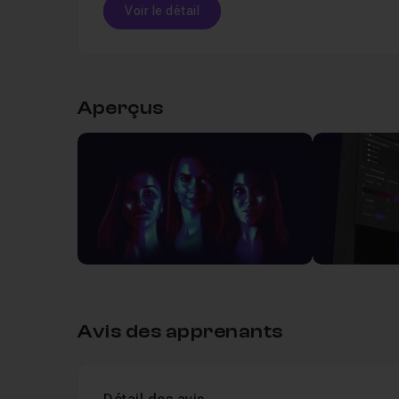
Voir le détail
Maîtriser la courbe de transfert de dégradé.
Table des matières
Cette
formation en ligne
est réalisable dès le ni
fichier Photoshop .psd contenant tous les calque
Aperçus
Un
QCM
vous sera proposé en fin de formation 
Leçon 1
Introduction
01m32
Voir
acquises pendant la formation.
Je reste disponible dans le
salon d'entraide
pou
Leçon 2
1 - Mise en place dans Photoshop
Bonne formation à tous ! 😊
Leçon 3
2 - Ambiance colorimétrique
07m
Leçon 4
3 - Digital painting
20m40
Avis des apprenants
Leçon 5
4 - Extras couleurs
04m58