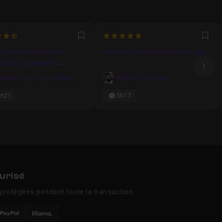
0769230769
5
Favori
Fav
r photo et retouches
Débuter en Peinture Numérique
hop : Le portait à
Ima
age 3 points
Camille B.
,
Lesudformations
Antoine Defarges
m21
5h17
urisé
protégées pendant toute la transaction.