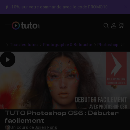
-10% sur votre commande avec le code PROMO10
C
Recher
USE
Pa
Tous les tutos
Photographie & Retouche
Photoshop
Pho
Play
TUTO Photoshop CS6 : Débuter
facilement
Un cours de
Julien Pons