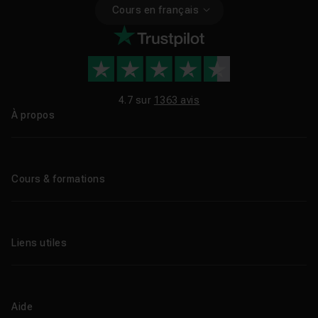
Cours en français
4.7 sur
1363 avis
À propos
Qui sommes-nous ?
Le blog
Cours & formations
Tous les tutos
Formations éligibles CPF
Liens utiles
Formations certifiantes
Formations IA
Entreprises
Tutos gratuits
Abonnement Tuto.com
Aide
Promos
Centres de formation