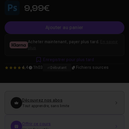
9,99€
Ajouter au panier
Acheter maintenant, payer plus tard.
En savoir
plus
Enregistrer pour plus tard
4,4
1h03
Fichiers sources
Débutant
4.4090909090909
Découvrez nos abos
Tout apprendre, sans limite
Offrir ce cours