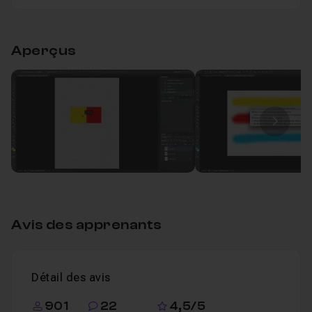
Table des matières
Aperçus
Photoshop CS6 : Débuter facilement
1h03
Leçon 1
Image
Avis des apprenants
Détail des avis
901
22
4,5/5