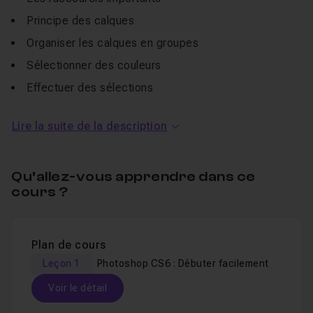
Principe des calques
Organiser les calques en groupes
Sélectionner des couleurs
Effectuer des sélections
Utiliser un masque de fusion
Lire la suite de la description
Affiner un masque
Utiliser la plume pour créer une sélection complexe
Qu’allez-vous apprendre dans ce
Cette formation est dédiée à ceux qui n'ont jamais
cours ?
travaillé avec Photoshop.
Plan de cours
Leçon 1
Photoshop CS6 : Débuter facilement
Voir le détail