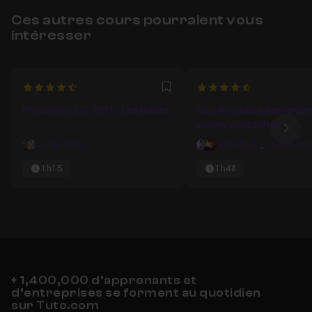
Ces autres cours pourraient vous
intéresser
4.6
4.6818181818182
Favori
Photoshop CC 2015 : Les Bases
tuto formation apprendre
utiliser photoshop
Ima
Julien Pons
Camille B.
,
1h15
1h48
+ 1,400,000 d’apprenants et
d’entreprises se forment au quotidien
sur Tuto.com