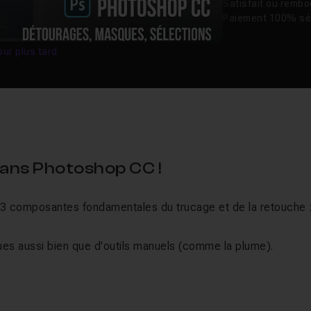
Satisfait ou remb
Paiement 100% sé
our plus tard
dans Photoshop CC !
3 composantes fondamentales du trucage et de la retouche 
ues aussi bien que d'outils manuels (comme la plume).