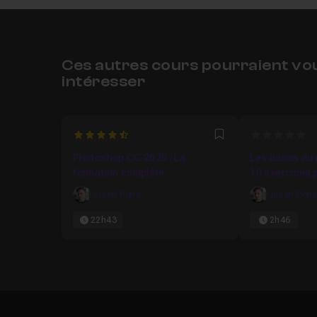
Ces autres cours pourraient vo
intéresser
4.7107438016529
0
Favori
Photoshop CC 2020 : La
Les bases du
formation complète
10 exercices 
Julien Pons
Julien Pon
22h43
2h46