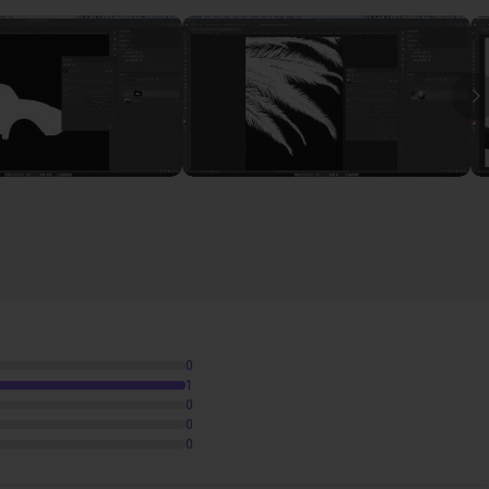
I
sques et les sélections
0
1
0
0
0