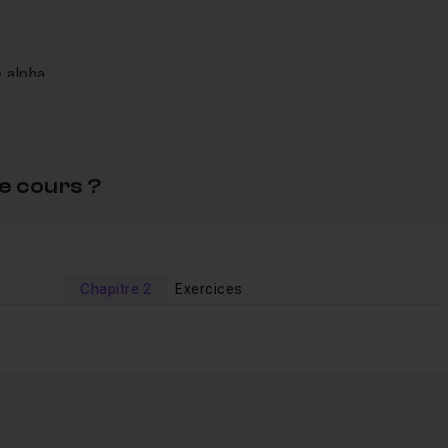
 alpha,
e cours ?
s puissiez suivre dans les mêmes conditions que la vidéo.
 d'entraide !
Chapitre 2
Exercices
e à Photoshop CC 2020
.