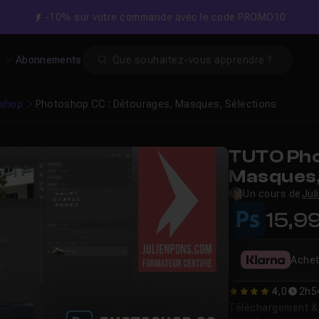
-10% sur votre commande avec le code PROMO10
Search
s
Abonnements
shop
Photoshop CC : Détourages, Masques, Sélections
TUTO Pho
Masques,
Un cours de
Jul
15,9
Achet
4,0
2h5
4
Téléchargement & v