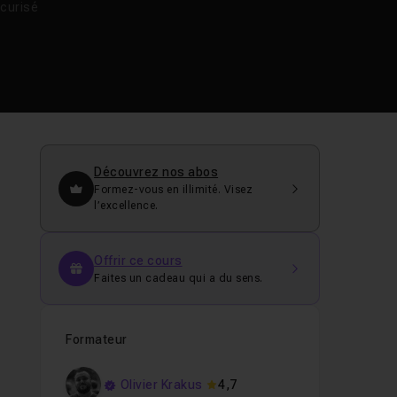
curisé
Découvrez nos abos
Formez-vous en illimité. Visez
l’excellence.
Offrir ce cours
Faites un cadeau qui a du sens.
Formateur
Olivier Krakus
4,7