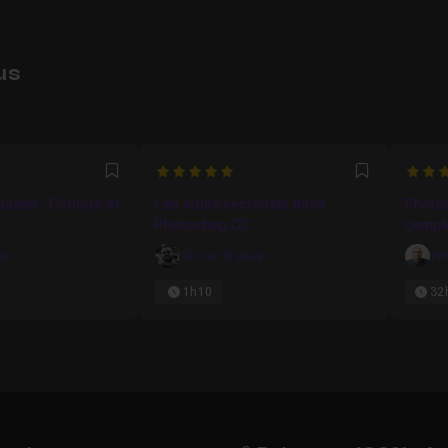
us
5
4.974
Favori
Favori
s bases : Contour et
Les outils vectoriels dans
Photo
Photoshop CC
compl
ro
Olivier Krakus
Em
1h10
32