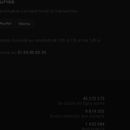
urisé
protégées pendant toute la transaction.
tions du lundi au vendredi de 10h à 12h et de 14h à
phone au
01 84 80 80 29
.
45 272 573
De cours en ligne suivis
9 819 355
Euros reversés aux auteurs
1 435 984
Apprenants