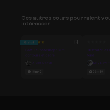
Ces autres cours pourraient vo
intéresser
4.92
0
Gratuit
Favori
Gratuit Photoshop : Outil
Illustrator le
contours et cadre
fond
Olivier Krakus
May Navar
18m42
06m49