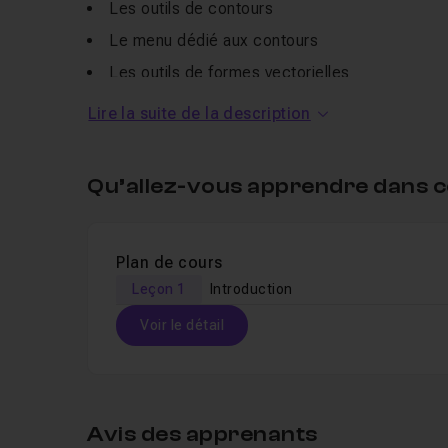
Les outils de contours
Le menu dédié aux contours
Les outils de formes vectorielles
Les effets de styles
Lire la suite de la description
Un
QCM
vous permettra de valider vos connaissa
La section
Entraide
reste à votre disposition pou
Qu’allez-vous apprendre dans c
Pour aller plus loin, découvrez ma
formation sur 
Plan de cours
Leçon 1
Introduction
Voir le détail
Table des matières
Avis des apprenants