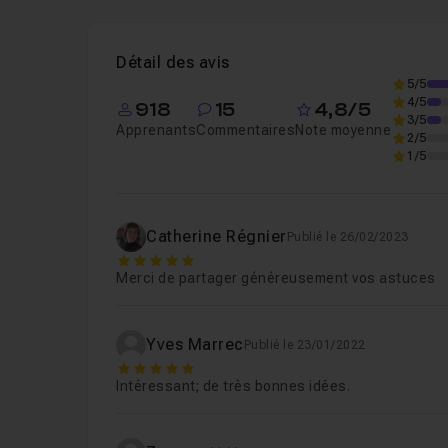
Leçon 1
Introduction
01m23
Détail des avis
Leçon 2
Les contours de Photoshop
07m5
5/5
4/5
918
15
4,8/5
3/5
Apprenants
Commentaires
Note moyenne
2/5
1/5
Catherine Régnier
Publié le 26/02/2023
5
Merci de partager généreusement vos astuces
Yves Marrec
Publié le 23/01/2022
5
Intéressant; de très bonnes idées.