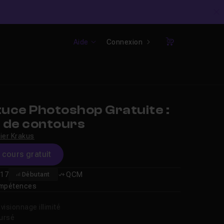
C
Aide
Connexion
Panier
uce Photoshop Gratuite :
s de contours
vier Krakus
e cours gratuit
17
QCM
Débutant
compétences
isionnage illimité
oursé