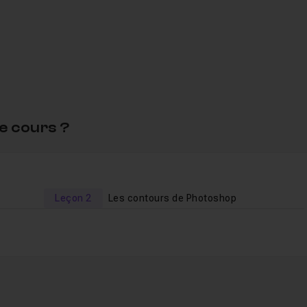
nces en fin de formation.
r toutes questions.
e cours ?
la retouche de la lumière dans Photoshop
.
Leçon 2
Les contours de Photoshop