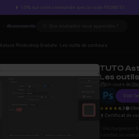
-10% sur votre commande avec le code PROMO10
Search
s
Abonnements
Astuce Photoshop Gratuite : Les outils de contours
TUTO Ast
Les outil
Un cours de
Oli
Voir l
4,8
09m
4.8
Certificat de 
Téléchargement & v
Satisfait ou remb