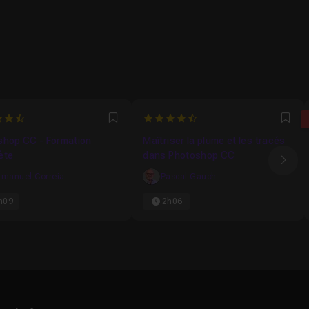
358974359
4.5714285714286
Favori
Fav
shop CC - Formation
Maîtriser la plume et les tracés
ète
dans Photoshop CC
Ima
manuel Correia
Pascal Gauch
h09
2h06