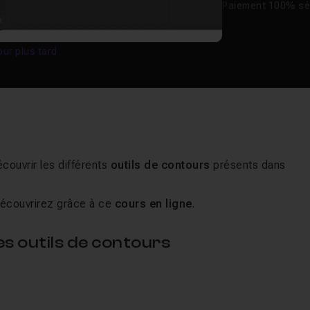
Paiement 100% sé
our plus tard
découvrir les différents
outils de contours
présents dans
 découvrirez grâce à ce
cours en ligne
.
es outils de contours