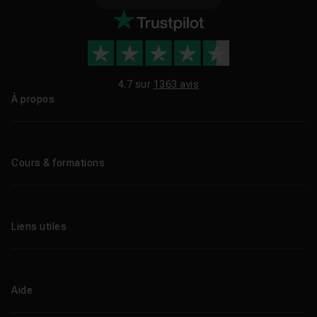
4.7 sur
1363 avis
À propos
Qui sommes-nous ?
Le blog
Cours & formations
Tous les tutos
Formations éligibles CPF
Liens utiles
Formations certifiantes
Formations IA
Entreprises
Tutos gratuits
Abonnement Tuto.com
Aide
Promos
Centres de formation