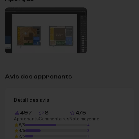
Zoning de plan Photoshop
05m49
Leçon 1
Avis des apprenants
Détail des avis
497
8
4/5
Apprenants
Commentaires
Note moyenne
5/5
4
4/5
2
3/5
1