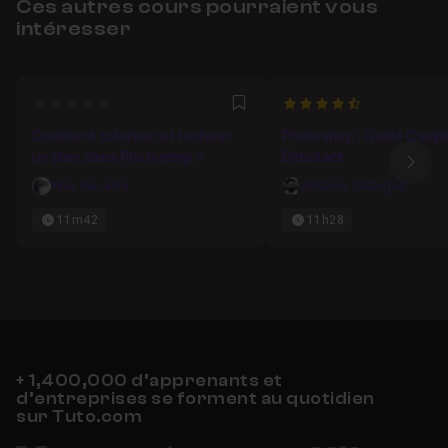
Ces autres cours pourraient vous
intéresser
0
4.9444444444444
Favori
Comment coloriser et texturer
Photoshop : Guide Compl
un plan dans Photoshop ?
Débutant
Ima
May Navarro
Antoine Defarges
11m42
11h28
+ 1,400,000 d’apprenants et
d’entreprises se forment au quotidien
sur Tuto.com