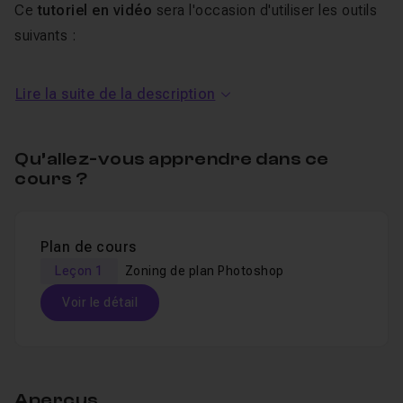
Ce
tutoriel en vidéo
sera l'occasion d'utiliser les outils
suivants :
l'outil texte de Photoshop,
Lire la suite de la description
l'utilisation des calques,
l'outil remplissage,
Qu’allez-vous apprendre dans ce
L'opacité des calques.
cours ?
Si vous souhaitez apprendre à ajouter de la couleur et
des textures à un plan, je propose un autre
cours
pour
Plan de cours
vous montrer comment faire.
Leçon 1
Zoning de plan Photoshop
Je reste disponible dans le
salon d'entraide
pour
Voir le détail
répondre à vos éventuelles questions sur ce cours.
Table des matières
Aperçus