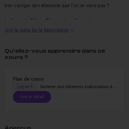
bon corriger des éléments que l'on ne verra pas ?
Le but est d'être efficace
dans
Photoshop
; mais
certaines tâches restent longues : vous verrez
Lire la suite de la description
notamment
comment manœuvrer au tampon
quand
peu de matière est disponible pour
cloner
.
Qu’allez-vous apprendre dans ce
cours ?
Le fichier source est fourni, afin que vous puissiez vous
entraîner dans les mêmes conditions !
Je reste disponible dans le salon d'entraide pour
Plan de cours
répondre à vos questions.
Leçon 1
Gommer des éléments indésirables dans Photoshop
Voir le détail
Table des matières
Aperçus