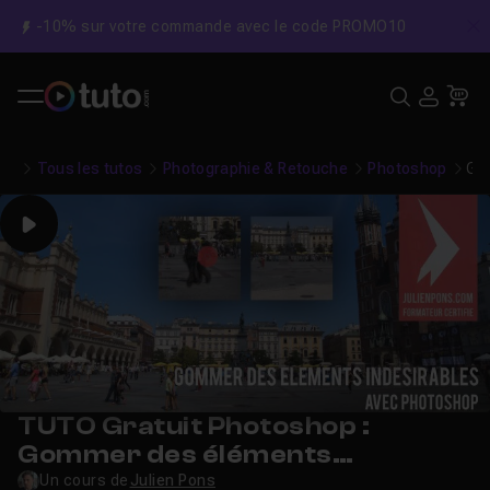
-10% sur votre commande avec le code PROMO10
C
Recher
USE
Pa
Tous les tutos
Photographie & Retouche
Photoshop
Gra
Play
TUTO Gratuit Photoshop :
Gommer des éléments
indésirables
Un cours de
Julien Pons