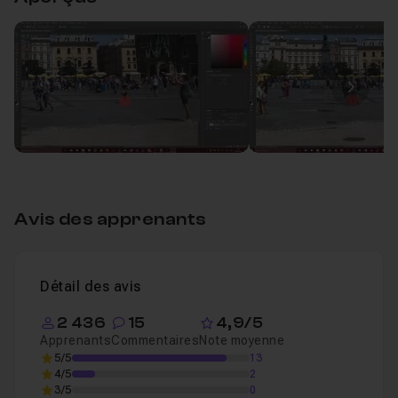
Gommer des éléments indésirables dans Phot
Leçon 1
Image
Avis des apprenants
Détail des avis
2 436
15
4,9/5
Apprenants
Commentaires
Note moyenne
5/5
13
4/5
2
3/5
0