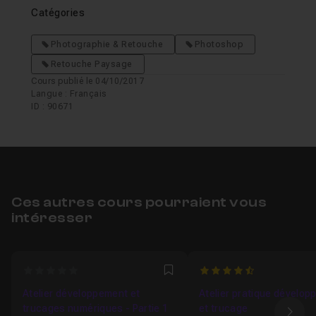
Catégories
Photographie & Retouche
Photoshop
Retouche Paysage
Cours publié le 04/10/2017
Langue : Français
ID : 90671
Ces autres cours pourraient vous
intéresser
0
4.6428571428571
Favori
Atelier développement et
Atelier pratique dévelo
trucages numériques - Partie 1
et trucage