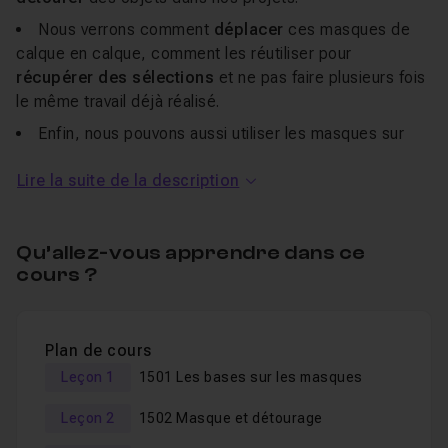
Nous verrons comment
déplacer
ces masques de
calque en calque, comment les réutiliser pour
récupérer des sélections
et ne pas faire plusieurs fois
le même travail déjà réalisé.
Enfin, nous pouvons aussi utiliser les masques sur
des
groupes de calques
nous permettant ainsi de
Lire la suite de la description
travailler sur un très
grand nombre de calques
à la fois.
Avec les masques vous verrez que votre
production
Qu’allez-vous apprendre dans ce
sera beaucoup
plus performante
.
cours ?
Ce sont des alliés particulièrement efficaces dont vous
en maîtriserez les bases à la fin de cette formation.
Bon tuto !
Plan de cours
Leçon 1
1501 Les bases sur les masques
Je suis
Pascal Gauch
. Je suis
réalisateur
et
chef
Leçon 2
1502 Masque et détourage
monteur
. Après plus de 20 ans de réalisation et de