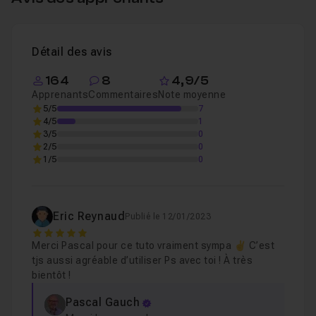
Détail des avis
164
8
4,9/5
Apprenants
Commentaires
Note moyenne
5/5
7
4/5
1
3/5
0
2/5
0
1/5
0
Eric Reynaud
Publié le 12/01/2023
5
Merci Pascal pour ce tuto vraiment sympa ✌️ C’est
tjs aussi agréable d’utiliser Ps avec toi ! À très
bientôt !
Pascal Gauch