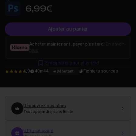
6,99€
Ajouter au panier
Acheter maintenant, payer plus tard.
En savoir
plus
Enregistrer pour plus tard
4,9
40m44
Fichiers sources
Débutant
4.875
Découvrez nos abos
Tout apprendre, sans limite
Offrir ce cours