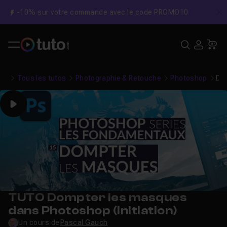
-10% sur votre commande avec le code PROMO10
C
Recher
USE
Pa
Tous les tutos
Photographie & Retouche
Photoshop
Dom
Play
TUTO Dompter les masques
dans Photoshop (Initiation)
Un cours de
Pascal Gauch