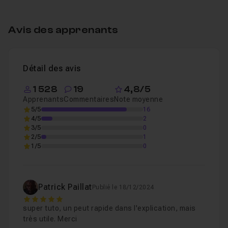
Table des matières
Avis des apprenants
Introduction
49s
Leçon 1
Détail des avis
Point de fuite
06m31
Leçon 2
1 528
19
4,8/5
Apprenants
Commentaires
Note moyenne
5/5
16
4/5
2
3/5
0
2/5
1
1/5
0
Patrick Paillat
Publié le 18/12/2024
5
super tuto, un peut rapide dans l'explication, mais
très utile. Merci