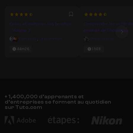
4.7857142857143
4.3333333333333
Favori
Créez et maîtrisez vos brushes
Comprendre les outils d
- Volume 2
peinture de Photoshop
Ima
Camille B.
,
Lesudformations
Olivier Krakus
44m26
1h08
+ 1,400,000 d’apprenants et
d’entreprises se forment au quotidien
sur Tuto.com