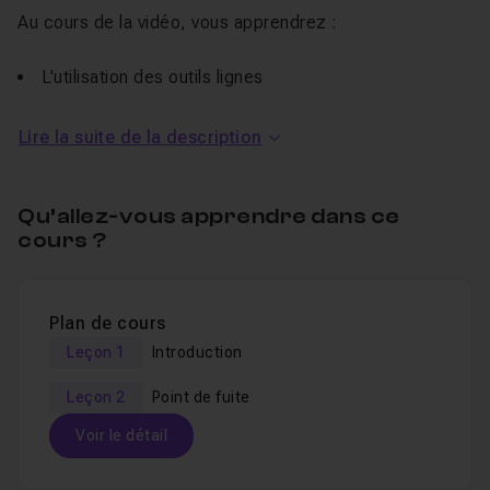
Au cours de la vidéo, vous apprendrez :
L'utilisation des outils lignes
La création d'une forme de pinceau personnalisée
Lire la suite de la description
Les raccourcis de duplication
Le tutoriel est composé d'un petit QCM pour valider vos
Qu’allez-vous apprendre dans ce
compétences
cours ?
Vous pouvez également laisser vos questions dans
Entraide et la FAQ de ce tuto gratuit.
Plan de cours
Pour aller plus loin dans Photoshop,
découvrez ma
Leçon 1
Introduction
formation sur l'outil pinceau
.
Leçon 2
Point de fuite
Voir le détail