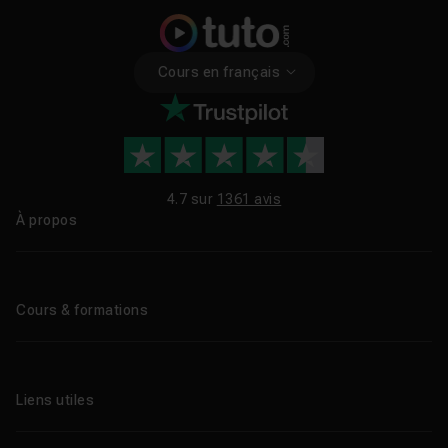
Cours en français
4.7 sur
1361 avis
À propos
Qui sommes-nous ?
Le blog
Cours & formations
Tous les tutos
Formations éligibles CPF
Liens utiles
Formations certifiantes
Formations IA
Entreprises