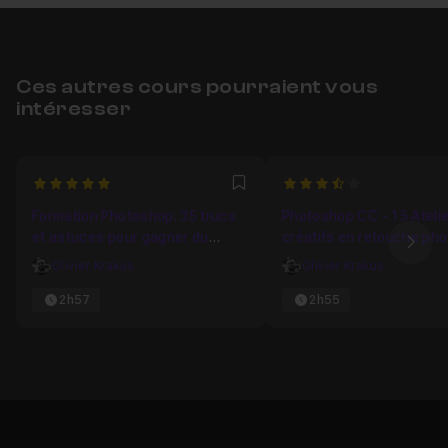
Ces autres cours pourraient vous
intéresser
5
3.8
Favori
Formation Photoshop: 35 trucs
Photoshop CC - 15 Ateli
et astuces pour gagner du
créatifs en retouche pho
Ima
temps
Olivier Krakus
Olivier Krakus
2h57
2h55