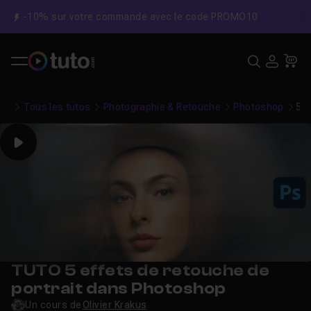
-10% sur votre commande avec le code PROMO10
C
Recher
USE
Pa
Tous les tutos
Photographie & Retouche
Photoshop
5 e
Play
TUTO 5 effets de retouche de
portrait dans Photoshop
Un cours de
Olivier Krakus