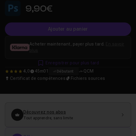
9,90€
Ajouter au panier
Acheter maintenant, payer plus tard.
En savoir
plus
Enregistrer pour plus tard
4,0
45m01
QCM
Débutant
4
Certificat de compétences
Fichiers sources
Découvrez nos abos
Tout apprendre, sans limite