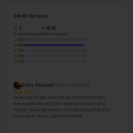
Détail des avis
1
4/5
Commentaire
Note moyenne
5/5
0
4/5
1
3/5
0
2/5
0
1/5
0
Dany Réjasse
Publié le 12/12/2025
4
ne me parait pas adressé au débutant car les
manipulations sont très rapides (curseur peu
visible). la bande sonore est très irrégulière d'un
exercice à l'autre, voire très faible