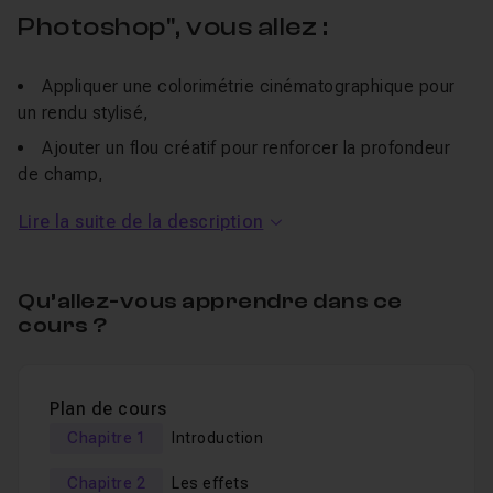
Photoshop", vous allez :
Appliquer une colorimétrie cinématographique pour
un rendu stylisé,
Ajouter un flou créatif pour renforcer la profondeur
de champ,
Travailler le regard et les détails pour donner de
Lire la suite de la description
l’intensité au portrait.
Un QCM est disponible à la fin pour tester vos
Qu’allez-vous apprendre dans ce
connaissances et ancrer les techniques apprises.
cours ?
Une section Entraide est également ouverte pour poser
vos questions ou demander des compléments en vidéo.
Plan de cours
Et pour aller plus loin, explorez notre module complet
Chapitre 1
Introduction
Photoshop stylisation de portrait
.
Chapitre 2
Les effets