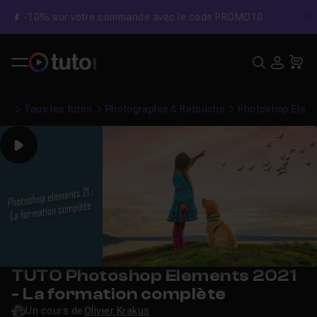
-10% sur votre commande avec le code PROMO10
C
Recher
USE
Pa
Tous les tutos
Photographie & Retouche
Photoshop Elem
Play
TUTO Photoshop Elements 2021
- La formation complète
Un cours de
Olivier Krakus