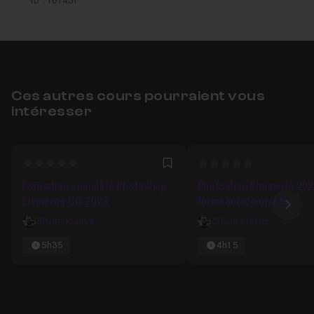
ID : 161431
Ces autres cours pourraient vous
intéresser
0
0
Favori
Formation complète Photoshop
Photoshop Elements 202
Elements CC 2023
formation complète
Ima
Olivier Krakus
Olivier Krakus
5h35
4h15