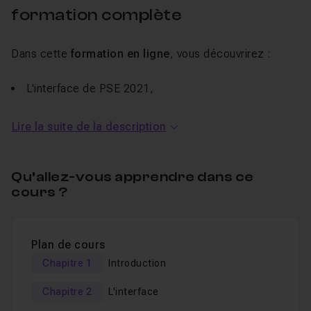
formation complète
Dans cette
formation en ligne
, vous découvrirez :
L'interface de PSE 2021,
Comment travailler avec les calques,
Lire la suite de la description
Comment détourer des objets et des personnages,
L'utilisation des filtres,
Qu’allez-vous apprendre dans ce
Les outils de retouche
photo
,
cours ?
Les outils de dessin,
Les scripts et l'exportation,
Plan de cours
Un
QCM
vous permet de valider vos connaissances en
Chapitre 1
Introduction
fin de formation.
Chapitre 2
L'interface