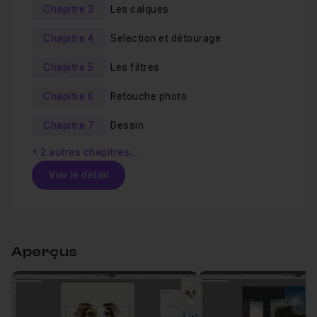
Je reste disponible en Entraide pour toutes questions.
Chapitre 3
Les calques
Si vous souhaitez plus d'exercices de Photomontage,
Chapitre 4
Selection et détourage
découvrez
la formation sur Photoshop Elements et le
Chapitre 5
Les filtres
photomontage
.
Chapitre 6
Retouche photo
Chapitre 7
Dessin
+ 2 autres chapitres…
Voir le détail
Table des matières
Aperçus
Chapitre 1 : Introduction
02m57
Leçon 1
Avant-Propos
Voir