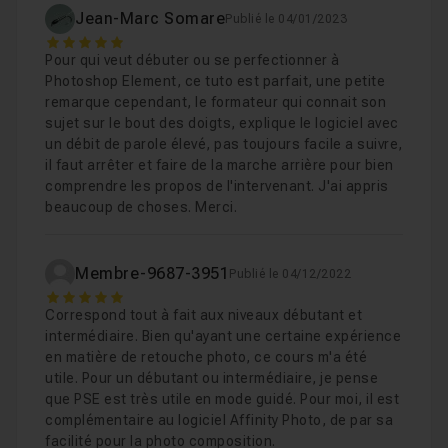
Jean-Marc Somare
Publié le 04/01/2023
5
Chapitre 8 : Exportation
07m39
Pour qui veut débuter ou se perfectionner à
Photoshop Element, ce tuto est parfait, une petite
remarque cependant, le formateur qui connait son
Chapitre 9 : Conclusion
01m
sujet sur le bout des doigts, explique le logiciel avec
un débit de parole élevé, pas toujours facile a suivre,
il faut arrêter et faire de la marche arrière pour bien
comprendre les propos de l'intervenant. J'ai appris
beaucoup de choses. Merci.
Membre-9687-3951
Publié le 04/12/2022
5
Correspond tout à fait aux niveaux débutant et
intermédiaire. Bien qu'ayant une certaine expérience
en matière de retouche photo, ce cours m'a été
utile. Pour un débutant ou intermédiaire, je pense
que PSE est très utile en mode guidé. Pour moi, il est
complémentaire au logiciel Affinity Photo, de par sa
facilité pour la photo composition.