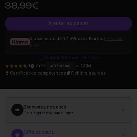
38,99€
Ajouter au panier
3 paiements de 12,99€ avec Klarna.
En savoir
plus
Enregistrer pour plus tard
5,0
7h27
QCM
Débutant
5
Certificat de compétences
Fichiers sources
Découvrez nos abos
Tout apprendre, sans limite
Offrir ce cours