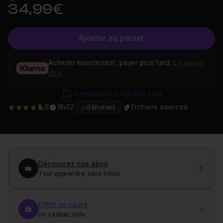
34,99€
Ajouter au panier
Acheter maintenant, payer plus tard.
En savoir
plus
Enregistrer pour plus tard
5,0
9h02
Fichiers sources
Débutant
5
Découvrez nos abos
Tout apprendre, sans limite
Offrir ce cours
Un cadeau utile.