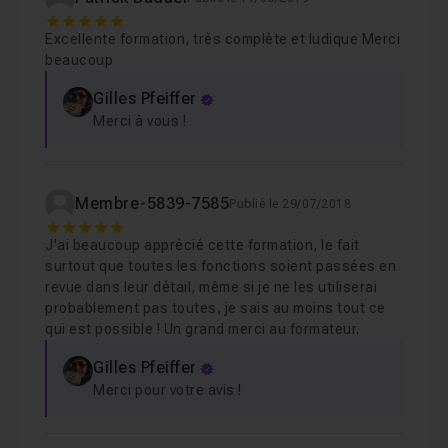
5
Chapitre 7 : Les Menus en détail et autres options
5
Excellente formation, très complète et ludique Merci
beaucoup
Chapitre 8 : Les calques
Gilles Pfeiffer
30m38
Merci à vous !
Chapitre 9 : Exercice pratique: Créer une carte de vis
Membre-5839-7585
Publié le 29/07/2018
5
Chapitre 10 : Les masques
16m17
J'ai beaucoup apprécié cette formation, le fait
surtout que toutes les fonctions soient passées en
revue dans leur détail, même si je ne les utiliserai
Chapitre 11 : Les menus, suite et fin
36m09
probablement pas toutes, je sais au moins tout ce
qui est possible ! Un grand merci au formateur.
Chapitre 12 : Exercice pratique: Les formats Raw
10
Gilles Pfeiffer
Merci pour votre avis !
Chapitre 13 : Exercice pratique: Montage Photo Fant