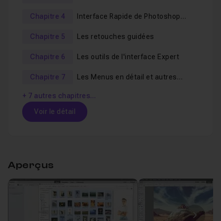
A la fin de ce tuto,
Photoshop Elements
n'aura plus de
secret pour vous et vous serez
capable de créer et
Chapitre 4
Interface Rapide de Photoshop
Elements
retoucher toutes sortes d'images
.
Chapitre 5
Les retouches guidées
Vous pouvez télécharger la version d'évaluation sur le
Chapitre 6
Les outils de l'interface Expert
site d'Adobe.
Chapitre 7
Les Menus en détail et autres
options
A noter que tous
les fichiers de travail sont fournis
+ 7 autres chapitres…
afin de faciliter votre apprentissage du logiciel.
Voir le détail
Table des matières
Aperçus
Chapitre 1 : Introduction du tuto
07m59
Leçon 1
01-introduction
Voir