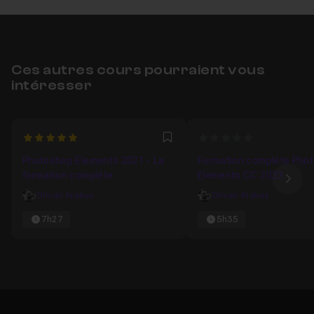
Ces autres cours pourraient vous
intéresser
5
0
Favori
Photoshop Elements 2021 - La
Formation complète Pho
formation complète
Elements CC 2023
Ima
Olivier Krakus
Olivier Krakus
7h27
5h35