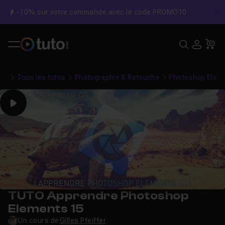
-10% sur votre commande avec le code PROMO10
C
Recher
USE
Pa
Tous les tutos
Photographie & Retouche
Photoshop Elem
Play
TUTO Apprendre Photoshop
Elements 15
Un cours de
Gilles Pfeiffer