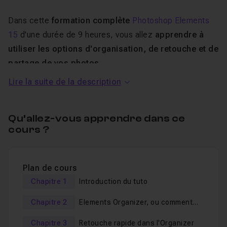
Dans cette
formation complète
Photoshop Elements
15
d'une durée de 9 heures, vous allez
apprendre à
utiliser les options d'organisation, de retouche et de
partage de vos photos
.
Lire la suite de la description
Vous
apprendrez à utiliser la quasi-totalité des
fonctions du logiciel
: les retouches rapides, guidées
Qu’allez-vous apprendre dans ce
mais aussi l'interface expert qui vous permettra d'aller
cours ?
vraiment loin dans la création de vos documents ou de
vos retouches de photos.
Plan de cours
Divers ateliers pratiques jalonnent cette formation
Chapitre 1
Introduction du tuto
ce qui vous permettra de devenir vraiment autonomes
dans le logiciel.
Chapitre 2
Elements Organizer, ou comment
"ranger" ses photos
Chapitre 3
Retouche rapide dans l'Organizer