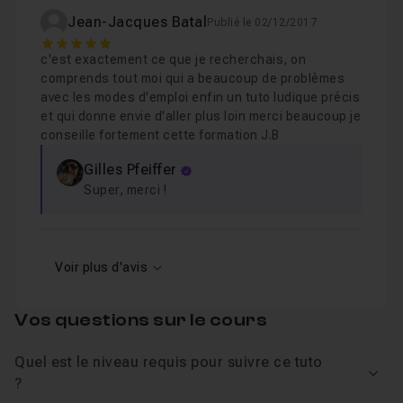
Jean-Jacques Batal
Publié le 02/12/2017
Chapitre 14 : Conclusion
05m58
5
c'est exactement ce que je recherchais, on
comprends tout moi qui a beaucoup de problèmes
avec les modes d'emploi enfin un tuto ludique précis
et qui donne envie d'aller plus loin merci beaucoup je
conseille fortement cette formation J.B
Gilles Pfeiffer
Super, merci !
Voir plus d'avis
Vos questions sur le cours
Quel est le niveau requis pour suivre ce tuto
Voir
?