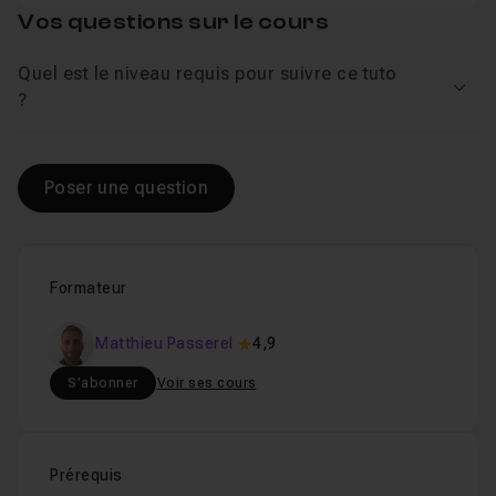
Vos questions sur le cours
Chapitre 12 : Les Graphiques
18m03
Quel est le niveau requis pour suivre ce tuto
Voir
?
Chapitre 13 : Exporter son travail
10m34
Poser une question
Formateur
Matthieu Passerel
4,9
S'abonner
Voir ses cours
Prérequis