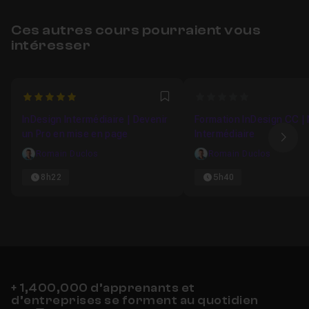
Ces autres cours pourraient vous
intéresser
5
0
Favori
InDesign Intermédiaire | Devenir
Formation InDesign CC |
un Pro en mise en page
Intermédiaire
Ima
Romain Duclos
Romain Duclos
8h22
5h40
+ 1,400,000 d’apprenants et
d’entreprises se forment au quotidien