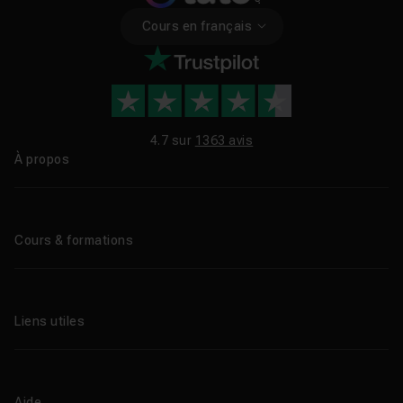
Cours en français
4.7 sur
1363 avis
À propos
Qui sommes-nous ?
Le blog
Cours & formations
Tous les tutos
Formations éligibles CPF
Liens utiles
Formations certifiantes
Formations IA
Entreprises
Tutos gratuits
Abonnement Tuto.com
Aide