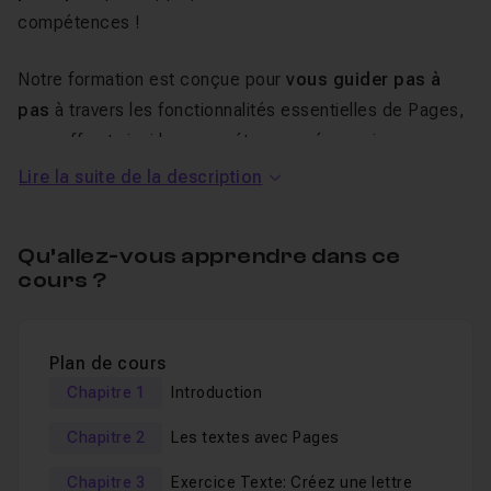
compétences !
Notre formation est conçue pour
vous guider pas à
pas
à travers les fonctionnalités essentielles de Pages,
vous offrant ainsi les compétences nécessaires pour
créer des documents professionnels de manière
Lire la suite de la description
efficiente et en prenant un maximum de plaisir.
Nous
aborderons tout
, de la création d'un document vierge,
Qu’allez-vous apprendre dans ce
en passant par l'ajout de textes et d'images, jusqu'à la
cours ?
finalisation de votre document.
Au programme de cette
Plan de cours
formation Pages
Chapitre 1
Introduction
Chapitre 2
Les textes avec Pages
Dans cette
formation Pages
, nous vous montrerons
Chapitre 3
Exercice Texte: Créez une lettre
comment :