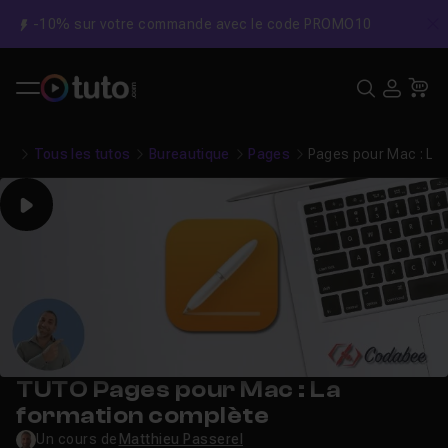
-10% sur votre commande avec le code PROMO10
C
Recher
USE
Pa
Tous les tutos
Bureautique
Pages
Pages pour Mac : La
Play
TUTO Pages pour Mac : La
formation complète
Un cours de
Matthieu Passerel