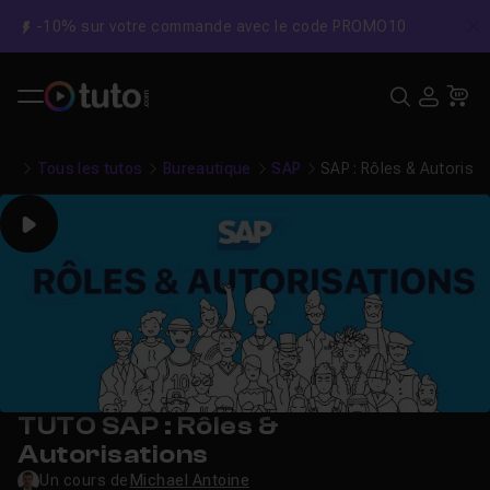
-10% sur votre commande avec le code PROMO10
C
Recher
USE
Pa
Tous les tutos
Bureautique
SAP
SAP : Rôles & Autorisa
Play
TUTO SAP : Rôles &
Autorisations
Un cours de
Michael Antoine