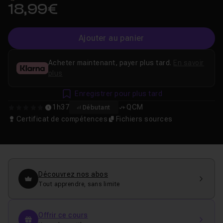
18,99€
Ajouter au panier
Acheter maintenant, payer plus tard.
En savoir
plus
Enregistrer pour plus tard
1h37
QCM
Débutant
0
Certificat de compétences
Fichiers sources
Découvrez nos abos
Tout apprendre, sans limite
Offrir ce cours