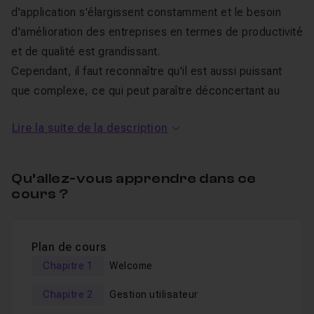
d'application s'élargissent constamment et le besoin
d'amélioration des entreprises en termes de productivité
et de qualité est grandissant.
Cependant, il faut reconnaître qu'il est aussi puissant
que complexe, ce qui peut paraître déconcertant au
premier abord.
Lire la suite de la description
Cette formation est centrée sur
la gestion des rôles et
autorisations
dans SAP.
Qu’allez-vous apprendre dans ce
Pour qui est cette formation ?
cours ?
Les sujets abordés ne vont pas seulement intéresser
ceux qui travaillent sur un ou plusieurs modules SAP en
Plan de cours
particulier. En effet, elle va intéresser tout consultant
Chapitre 1
Welcome
SAP, qu'il soit fonctionnel et / ou technique. De surcroît,
Chapitre 2
Gestion utilisateur
la
gestion des rôles et autorisations
est transverse à