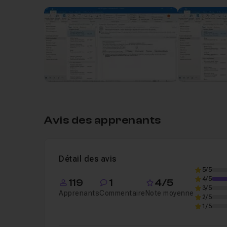
Chapitre 1 : Présentation
26s
Présentation du tuto
Leçon 1
Voir
Chapitre 2 : Astuces Outlook
53m26
Avis des apprenants
Détail des avis
5/5
4/5
119
1
4/5
3/5
Apprenants
Commentaire
Note moyenne
2/5
1/5