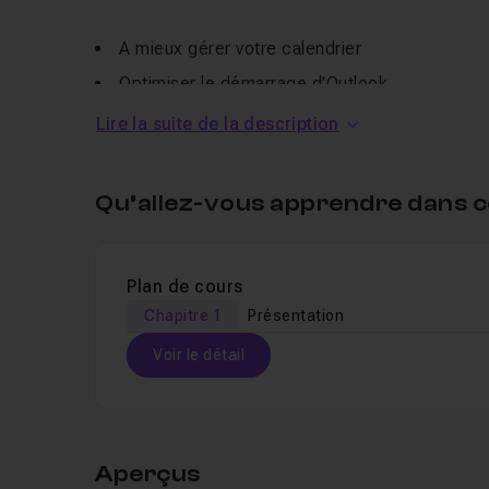
A mieux gérer votre calendrier
Optimiser le démarrage d'Outlook
Gérer vos indésirables
Lire la suite de la description
Créer des notes
Sauvegarder vos règles
Qu’allez-vous apprendre dans c
Sauvegarder vos contacts
...Et plein d'autres astuces, que je vous laisse p
Plan de cours
Ce tuto peut être suivi sur les version 2013, 2016
Chapitre 1
Présentation
Voir le détail
Je reste disponible dans le salon d'entraide pour
Table des matières
Aperçus