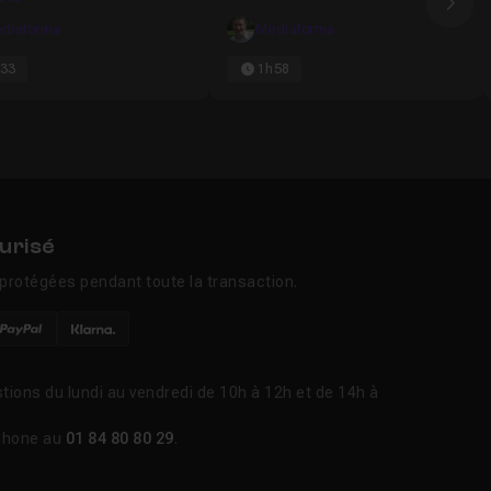
Ima
diaforma
Mediaforma
33
1h58
urisé
protégées pendant toute la transaction.
tions du lundi au vendredi de 10h à 12h et de 14h à
phone au
01 84 80 80 29
.