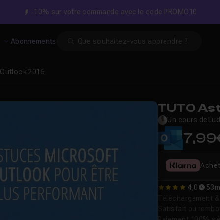
-10% sur votre commande avec le code PROMO10
Search
s
Abonnements
 Outlook 2016
TUTO Ast
Un cours de
Lud
7,99
Achet
4,0
53m
4
Téléchargement & v
Satisfait ou remb
Paiement 100% sé