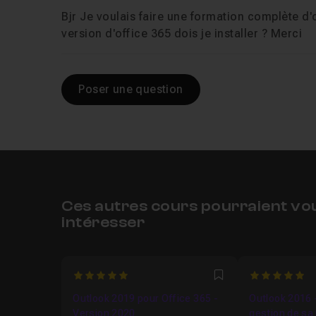
Bjr Je voulais faire une formation complète d'o
version d'office 365 dois je installer ? Merci
Poser une question
Ces autres cours pourraient vo
intéresser
5
5
Favori
Outlook 2019 pour Office 365 -
Outlook 2016 
Version 2020
gestion de sa