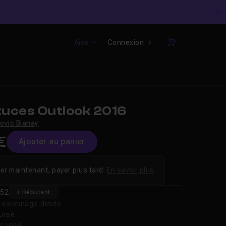
C
Aide
Connexion
Panier
uces Outlook 2016
ovic Bianay
€
Ajouter au panier
er maintenant, payer plus tard.
En savoir plus
52
Débutant
isionnage illimité
oursé
curisé