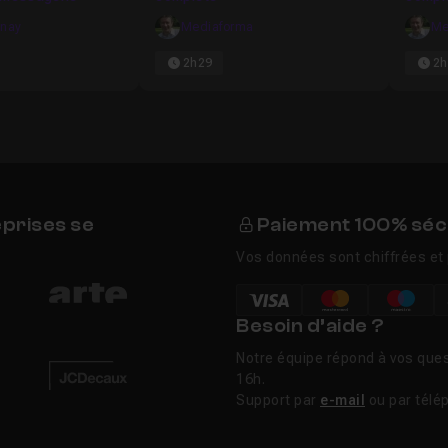
anay
Mediaforma
Me
2h29
2h
eprises se
Paiement 100% séc
Vos données sont chiffrées et 
Besoin d’aide ?
Notre équipe répond à vos ques
16h.
Support par
e-mail
ou par télé