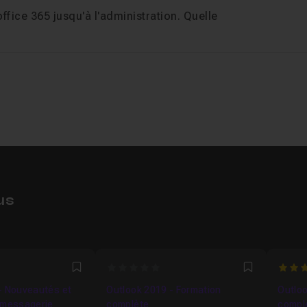
ffice 365 jusqu'à l'administration. Quelle
us
0
5
Favori
Favori
- Nouveautés et
Outlook 2019 - Formation
Outloo
 messagerie
complète
compl