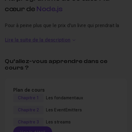
cœur de
Node.js
Pour à peine plus que le prix d'un livre qui prendrait la
poussière sur votre étagère, cette
formation vidéo en
Lire la suite de la description
français se déroule sur 3 parties
:
la partie 1 pose
les fondamentaux de
Qu’allez-vous apprendre dans ce
Node
(callbacks, promises, call stack, event queue ...)
cours ?
la partie 2 vous fera comprendre en profondeur
les
EventEmitters
la partie 3 vous montrera comment utiliser
les
Plan de cours
streams
(ce qui inclut Duplex, Transform et
Chapitre 1
Les fondamentaux
Passthrough streams)
Chapitre 2
Les EventEmitters
Rendez-vous ce service : consacrez un peu plus de
Chapitre 3
Les streams
temps à la plateforme Node elle-même, et un peu moins