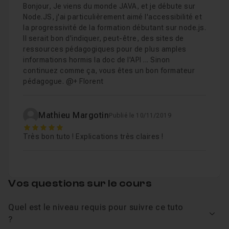
Bonjour, Je viens du monde JAVA, et je débute sur
Les fichiers de travail sont fournis.
Permettre d'utiliser une fonction au choix ave
Node.JS, j'ai particulièrement aimé l'accessibilité et
Leçon 9
la progressivité de la formation débutant sur node.js.
Importance de ne jamais ralentir (ou bloquer !)
Leçon 10
Il serait bon d'indiquer, peut-être, des sites de
ressources pédagogiques pour de plus amples
informations hormis la doc de l'API ... Sinon
Chapitre 2 : Les EventEmitters
43m16
continuez comme ça, vous êtes un bon formateur
pédagogue. @+ Florent
Chapitre 3 : Les streams
1h33
Mathieu Margotin
Publié le 10/11/2019
5
Très bon tuto ! Explications très claires !
Vos questions sur le cours
Quel est le niveau requis pour suivre ce tuto
Voir
?