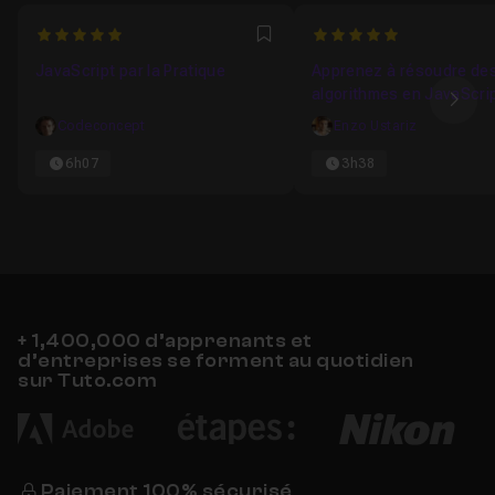
5
5
Favori
JavaScript par la Pratique
Apprenez à résoudre de
algorithmes en JavaScri
Ima
Codeconcept
Enzo Ustariz
6h07
3h38
+ 1,400,000 d’apprenants et
d’entreprises se forment au quotidien
sur Tuto.com
Paiement 100% sécurisé