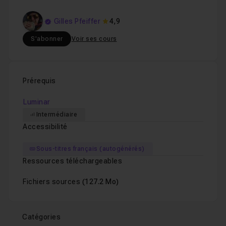
-30%
sur Luminar Neo.
Gilles Pfeiffer
4,9
Bon tuto !
S'abonner
Voir ses cours
Prérequis
Luminar
Intermédiaire
Accessibilité
Sous-titres français (autogénérés)
Ressources téléchargeables
Fichiers sources
(127.2 Mo)
Catégories