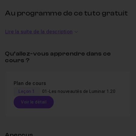
Au programme de ce tuto gratuit
sur les Nouveautés de Luminar
Lire la suite de la description
Neo 1.20
installation de Luminar Neo 1.20
Qu’allez-vous apprendre dans ce
cours ?
Mise à jour des emplacements d'outils et extensions
Utilisation de la suppression arrière-plan
Utilisation de la gomme générative
Plan de cours
Leçon 1
01-Les nouveautés de Luminar 1.20
Tous les fichiers de travail sont fournis.
Voir le détail
Je suis disponible dans le salon d'entraide et en FAQ
pour toutes vos questions.
Table des matières
Aperçus