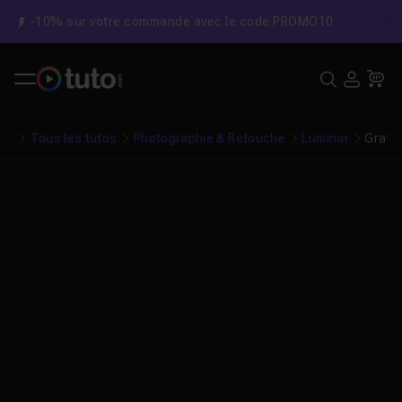
-10% sur votre commande avec le code PROMO10
C
Recher
USE
Pa
Tous les tutos
Photographie & Retouche
Luminar
Gratu