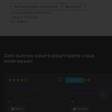
Photographie & Retouche
Luminar
Cours publié le 24/06/2024
Langue : Français
ID : 202641
Ces autres cours pourraient vous
intéresser
4.8
5
Gratuit
Favori
Découvrir Luminar Neo
Gratuit : Les Nouveautés
Luminar Neo 1.21
Ima
Gilles Pfeiffer
Gilles Pfeiffer
9h09
50m08