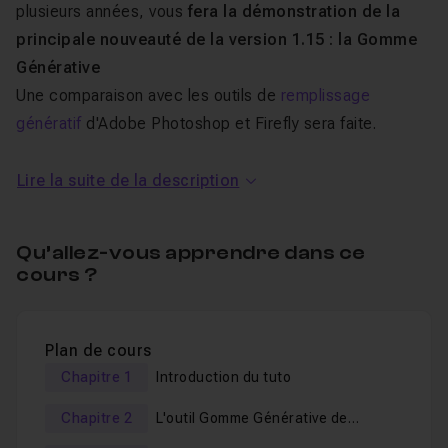
plusieurs années, vous
fera la démonstration de la
principale nouveauté de la version 1.15 : la Gomme
Générative
Une comparaison avec les outils de
remplissage
génératif
d'Adobe Photoshop et Firefly sera faite.
Au programme de ce tuto sur la
Lire la suite de la description
Gomme Générative de Luminar
Neo
Qu’allez-vous apprendre dans ce
cours ?
La gomme générative de Luminar Neo 1.15
Comparaison avec le remplissage génératif de
Plan de cours
Photoshop
Chapitre 1
Introduction du tuto
Comparaison avec le remplissage génératif de Firefly
Chapitre 2
L'outil Gomme Générative de
Luminar Neo 1.15
Tous les fichiers de travail sont fournis.