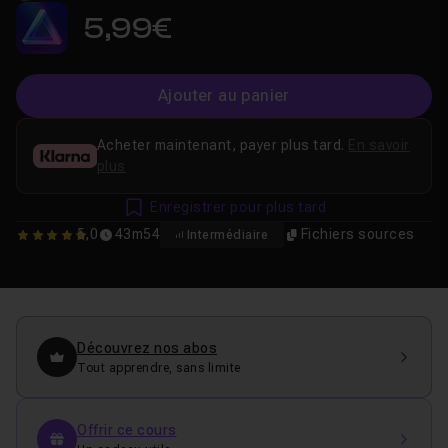
5,99€
Ajouter au panier
Acheter maintenant, payer plus tard.
En savoir
plus
Enregistrer pour plus tard
5,0
43m54
Fichiers sources
Intermédiaire
5
Découvrez nos abos
Tout apprendre, sans limite
Offrir ce cours