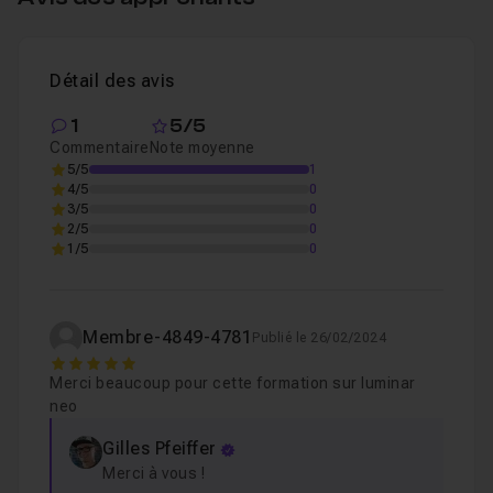
retouches d'images.
En bonus : bénéficiez de
mon offre de parrainage avec
Chapitre 3 : Les alternatives à Luminar Neo pour su
-30%
sur Luminar Neo.
Détail des avis
Chapitre 4 : Conclusion
1
5/5
02m53
Bon tuto !
Commentaire
Note moyenne
5/5
1
4/5
0
3/5
0
2/5
0
1/5
0
Membre-4849-4781
Publié le 26/02/2024
5
Merci beaucoup pour cette formation sur luminar
neo
Gilles Pfeiffer
Merci à vous !