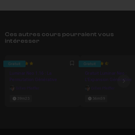
Ces autres cours pourraient vous
intéresser
5
4.5714285714286
Gratuit
Gratuit
Favori
Luminar Neo 1.16 : La
Gratuit Luminar Neo :
Permutation Générative
L'Expansion Générative
Ima
Gilles Pfeiffer
Gilles Pfeiffer
39m23
36m59