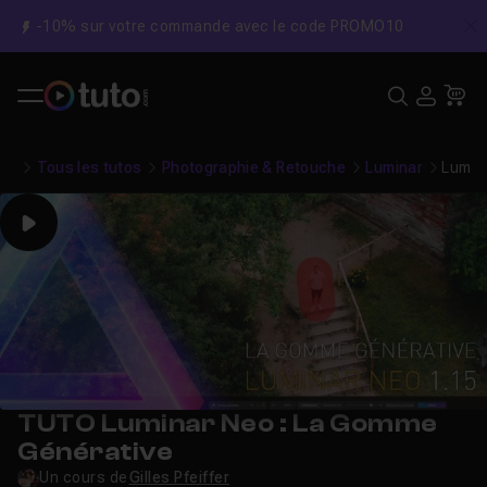
-10% sur votre commande avec le code PROMO10
C
Recher
USE
Pa
Tous les tutos
Photographie & Retouche
Luminar
Lumin
Play
TUTO Luminar Neo : La Gomme
Générative
Un cours de
Gilles Pfeiffer