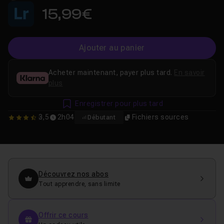
15,99€
Ajouter au panier
Acheter maintenant, payer plus tard.
En savoir
plus
Enregistrer pour plus tard
3,5
2h04
Fichiers sources
Débutant
3.5
Découvrez nos abos
Tout apprendre, sans limite
Offrir ce cours