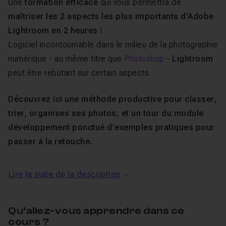
Une
formation efficace
qui vous permettra de
maîtriser les 2 aspects les plus importants d'Adobe
Lightroom en 2 heures
!
Logiciel incontournable dans le milieu de la photographie
numérique - au même titre que
Photoshop
-
Lightroom
peut être rebutant sur certain aspects.
Découvrez ici une méthode productive pour classer,
trier, organises ses photos; et un tour du module
développement ponctué d'exemples pratiques pour
passer à la retouche.
Au programme de cette formation
Lire la suite de la description
Lightroom CC
Qu’allez-vous apprendre dans ce
Vous verrez tout au long de tuto vidéo :
cours ?