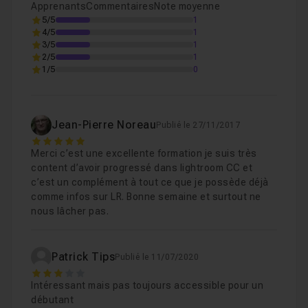
Apprenants
Commentaires
Note moyenne
Piles et copies virtuelles
05m02
Leçon 6
5/5
1
4/5
1
3/5
1
2/5
1
Développement et exportation
33m42
Leçon 7
1/5
0
Annexe : de Lightroom à Photoshop
09m01
Leçon 8
Jean-Pierre Noreau
Publié le 27/11/2017
5
Merci c’est une excellente formation je suis très
Annexe : Entretien du catalogue
08m41
Leçon 9
content d’avoir progressé dans lightroom CC et
c’est un complément à tout ce que je possède déjà
comme infos sur LR. Bonne semaine et surtout ne
Conclusion
02m25
Leçon 10
nous lâcher pas.
Patrick Tips
Publié le 11/07/2020
3
Intéressant mais pas toujours accessible pour un
débutant