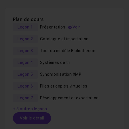
le fonctionnement du catalogue
l'importation d'images
Plan de cours
les métadonnées et les systèmes de tri / notation
Leçon 1
Présentation
Voir
les piles et copies virtuelles
Leçon 2
Catalogue et importation
les collections dynamiques
Leçon 3
Tour du modèle Bibliothèque
les réglages dédiés à la lumière
les réglages dédiés à la couleur
Leçon 4
Systèmes de tri
la correction du bruit
Leçon 5
Synchronisation XMP
le passage de Lightroom à Photoshop pour le HDR et
les Panoramas
Leçon 6
Piles et copies virtuelles
la gestion du xmp pour passer de Lightroom à
Leçon 7
Développement et exportation
Camera Raw et inversement
+ 3 autres leçons…
l'entretien du catalogue
Voir le détail
La formation est enregistrée sur Lightroom CC mais