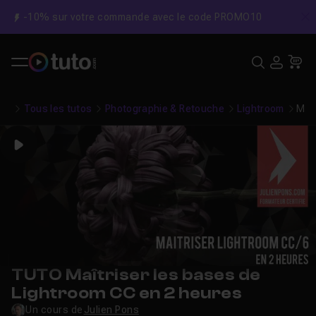
-10% sur votre commande avec le code PROMO10
C
Recher
USE
Pa
Tous les tutos
Photographie & Retouche
Lightroom
Maît
Play
TUTO Maîtriser les bases de
Lightroom CC en 2 heures
Un cours de
Julien Pons