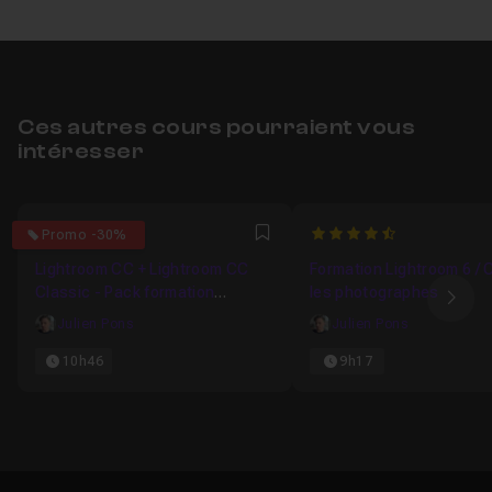
Ces autres cours pourraient vous
intéresser
4.2
4.6271186440678
Promo -30%
Favori
Lightroom CC + Lightroom CC
Formation Lightroom 6 / 
Classic - Pack formation
les photographes
Ima
complète
Julien Pons
Julien Pons
10h46
9h17