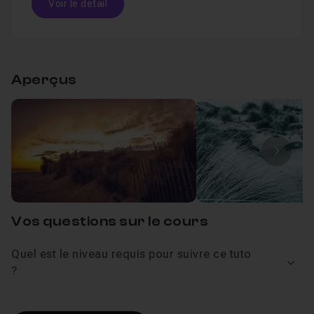
Voir le détail
Réduire le bruit dans les basses lumières
Créer plusieurs versions grâce aux copies virtuelles
Table des matières
Exporter son travail
Aperçus
Partie 1
58m34
Leçon 1
Partie 2
16m21
Leçon 2
Image
Vos questions sur le cours
Quel est le niveau requis pour suivre ce tuto
Voir
?