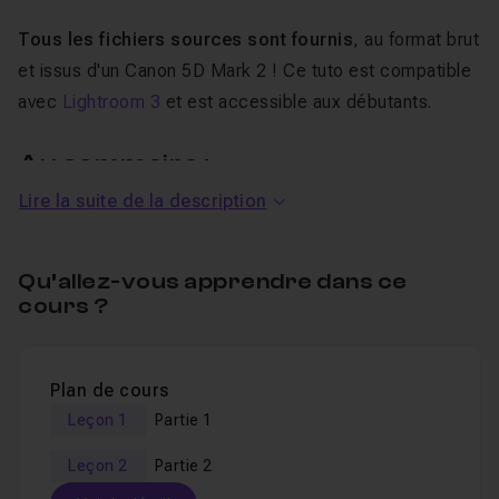
Tous les fichiers sources sont fournis
, au format brut
et issus d'un Canon 5D Mark 2 ! Ce tuto est compatible
avec
Lightroom 3
et est accessible aux débutants.
Au sommaire :
Lire la suite de la description
La balance des blancs : réglages extrêmes
Ajuster la lumière
Qu’allez-vous apprendre dans ce
Améliorer le rendu du ciel avec le pinceau de
cours ?
retouche
Retouches locales linéaires avec le filtre gradué
Plan de cours
Créer des bichromies sans passer par le noir et blanc
Leçon 1
Partie 1
Ajuster les courbes par couche pour obtenir un
colour grading original
Leçon 2
Partie 2
Corriger les défauts de l'objectif