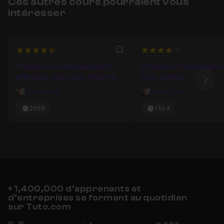
Ces autres cours pourraient vous
intéresser
4.9
4
Favori
Formation au développement
Initiation à l'étalonnage 
artistique : paysages d'Islande
color grading
Ima
Julien Pons
Julien Pons
2h59
1h14
+ 1,400,000 d’apprenants et
d’entreprises se forment au quotidien
sur Tuto.com