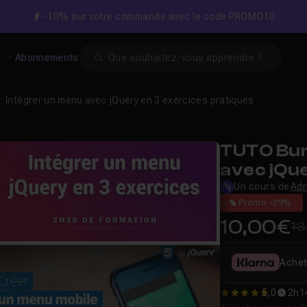
-10% sur votre commande avec le code PROMO10
Search
s
Abonnements
: Intégrer un menu avec jQuery en 3 exercices pratiques
TUTO Bun
avec jQue
pratique
Un cours de
Adr
Promo -29%
10,00€
13
Achet
5,0
2h1
5