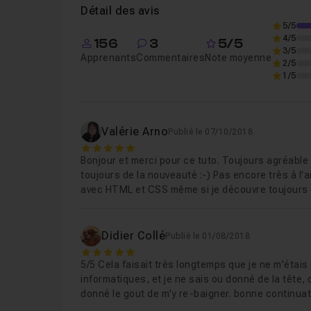
Détail des avis
5/5
Après cette formation vous serez autonome po
4/5
Leçon 1
Créer un sticky menu
47m39
156
3
5/5
3/5
Apprenants
Commentaires
Note moyenne
2/5
Vous trouverez les fichier complets de tous les 
1/5
Je reste bien évidemment disponible dans le sal
Cours 2
37m14
Créer un menu en surimp
après le visionnage du tuto.
Valérie Arno
Publié le 07/10/2018
5
Cours 3
49m55
Bonjour et merci pour ce tuto. Toujours agréabl
Créer un menu mobile re
toujours de la nouveauté :-) Pas encore très à l'
avec HTML et CSS même si je découvre toujours d
Didier Collé
Publié le 01/08/2018
5
5/5 Cela faisait très longtemps que je ne m'étais
informatiques, et je ne sais ou donné de la tête
donné le gout de m'y re-baigner. bonne continuat