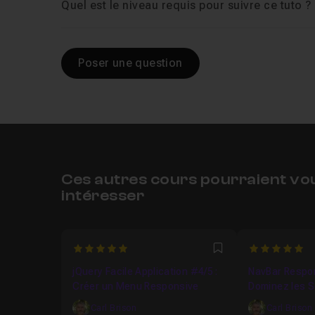
Quel est le niveau requis pour suivre ce tuto ?
Poser une question
Ces autres cours pourraient vo
intéresser
5
5
Favori
jQuery Facile Application #4/5 :
NavBar Respon
Créer un Menu Responsive
Dominez les 
pour un Menu 
Carl Brison
Carl Brison