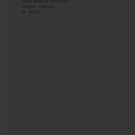
Cours publié le 06/03/2017
Langue : Français
ID : 80721
.