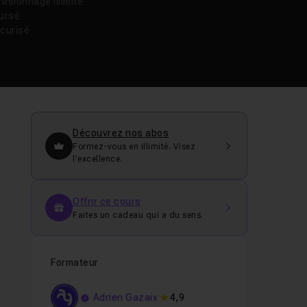
isionnage illimité
oursé
curisé
Découvrez nos abos
Formez-vous en illimité. Visez
l’excellence.
Offrir ce cours
Faites un cadeau qui a du sens.
Formateur
Adrien Gazaix
4,9