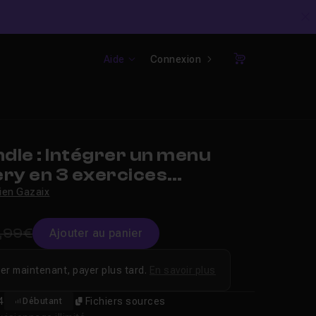
C
Aide
Connexion
Panier
dle : Intégrer un menu
ry en 3 exercices
s
ien Gazaix
,99€
Ajouter au panier
er maintenant, payer plus tard.
En savoir plus
4
Fichiers sources
Débutant