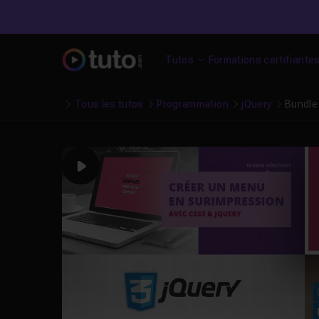
Tutos
Formations certifiante
Tous les tutos
Programmation
jQuery
Bundle 
Play