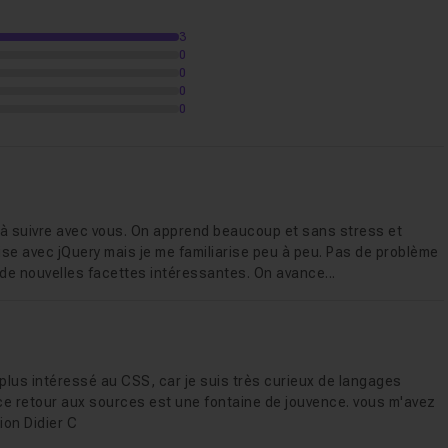
3
ur intégrer un menu sur votre site web bureau & mobile
0
0
0
exercices dans les sources.
0
on d’entraide si vous avez des questions pendant ou
ression
e à suivre avec vous. On apprend beaucoup et sans stress et
sponsive
aise avec jQuery mais je me familiarise peu à peu. Pas de problème
e nouvelles facettes intéressantes. On avance...
 plus intéressé au CSS, car je suis très curieux de langages
, ce retour aux sources est une fontaine de jouvence. vous m'avez
ion Didier C