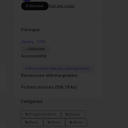
S'abonner
Voir ses cours
Prérequis
,
jQuery
CSS
Débutant
Accessibilité
n
Sous-titres français (autogénérés)
t
Ressources téléchargeables
Fichiers sources
(506.18 Ko)
Catégories
Programmation
jQuery
Menu
Menu
Menu