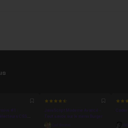
us
4.8571428571429
4.933
Favori
Favori
sive #1 :
JavaScript Moderne Avancé -
Coder 
Sélecteurs CSS
Tout savoir sur le menu Burger
Ultra-Design
Carl Brison
Sé