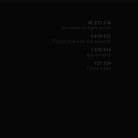
45 272 316
De cours en ligne suivis
9 819 355
Euros reversés aux auteurs
1 435 914
Apprenants
121 729
Tutos vidéo