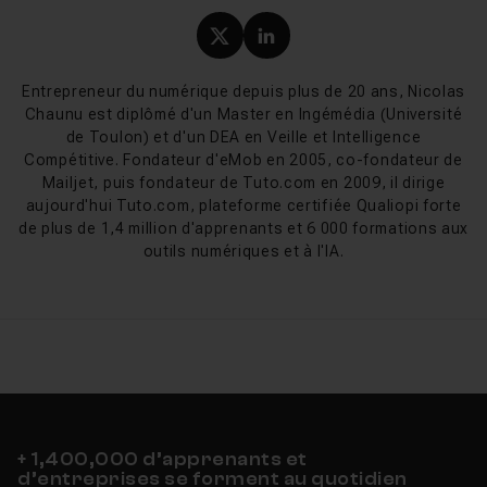
octobre enfin sont publiées des lignes directrices de
Profil X (twitter) de Nicol
Profil LinkedIn de Ni
marque, un manuel, des logos-type et tout un ensemble
de ressources à l'usage des collectivités.
Entrepreneur du numérique depuis plus de 20 ans, Nicolas
La première version de Joomla!, 1.0.0, est annoncée le
Chaunu est diplômé d'un Master en Ingémédia (Université
16 septembre 2005, qui consiste alors en une nouvelle
de Toulon) et d'un DEA en Veille et Intelligence
version de Mambo 4.5.2.3, corrigeant certain bogues,
Compétitive. Fondateur d'eMob en 2005, co-fondateur de
notamment au niveau de la sécurité. Avec environ 8
Mailjet, puis fondateur de Tuto.com en 2009, il dirige
versions de maintenance en moyenne dans l'année,
aujourd'hui Tuto.com, plateforme certifiée Qualiopi forte
de plus de 1,4 million d'apprenants et 6 000 formations aux
Joomla bénéficie d'un développement très actif et
outils numériques et à l'IA.
continue au fil de ces versions à se distinguer de son
prédécesseur.
À quoi sert Joomla
Joomla!
est un
CMS
qui se veut
modulaire
, de façon a
permettre une
personnalisation maximale du côté de
+ 1,400,000 d’apprenants et
l'utilisateur
, une
simplicité
optimale ainsi qu'une
d’entreprises se forment au quotidien