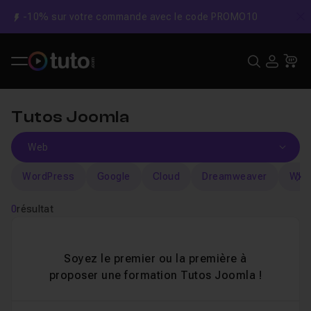
-10% sur votre commande avec le code PROMO10
C
Recher
USE
Pa
Tutos Joomla
WordPress
Google
Cloud
Dreamweaver
WIX
s
0
résultat
Soyez le premier ou la première à
proposer une formation Tutos Joomla !