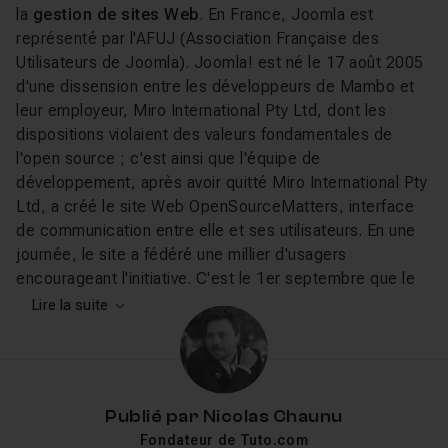
la
gestion de sites Web
. En France, Joomla est
représenté par l'AFUJ (Association Française des
Utilisateurs de Joomla). Joomla! est né le 17 août 2005
d'une dissension entre les développeurs de Mambo et
leur employeur, Miro International Pty Ltd, dont les
dispositions violaient des valeurs fondamentales de
l'open source ; c'est ainsi que l'équipe de
développement, après avoir quitté Miro International Pty
Ltd, a créé le site Web OpenSourceMatters, interface
de communication entre elle et ses utilisateurs. En une
journée, le site a fédéré une millier d'usagers
encourageant l'initiative. C'est le 1er septembre que le
« fork » de Mambo devient Joomla!, orthographe
Lire la suite
anglaise d'un terme arabe signifiant « tous ensemble »
ou encore « dans son ensemble ». Le 7 septembre
2005, l'équipe de Joomla! fait appel à la communauté
afin de trouver un logo adéquat; le communauté
Publié par
Nicolas Chaunu
propose, vote, et l'équipe de développement annonce
Fondateur de Tuto.com
son choix le 22 septembre de la même année. Le 2