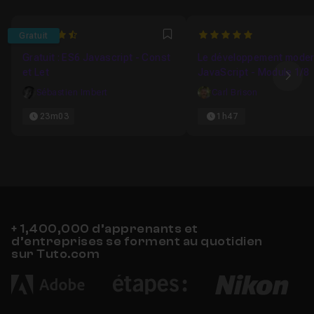
4.8461538461538
5
Gratuit
Favori
Gratuit : ES6 Javascript - Const
Le développement moder
et Let
JavaScript - Module 1/8
Ima
Sébastien Imbert
Carl Brison
23m03
1h47
+ 1,400,000 d’apprenants et
d’entreprises se forment au quotidien
sur Tuto.com