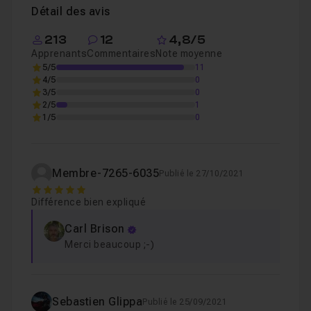
Détail des avis
213
12
4,8/5
Apprenants
Commentaires
Note moyenne
5/5
11
4/5
0
3/5
0
2/5
1
1/5
0
Membre-7265-6035
Publié le 27/10/2021
5
Différence bien expliqué
Carl Brison
Merci beaucoup ;-)
Sebastien Glippa
Publié le 25/09/2021