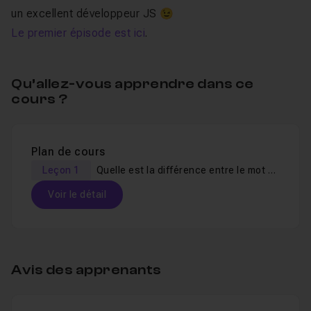
un excellent développeur JS 😉
Le premier épisode est ici
.
Qu’allez-vous apprendre dans ce
cours ?
Plan de cours
Leçon 1
Quelle est la différence entre le mot clé let et le mot clé var ?
Voir le détail
Table des matières
Avis des apprenants
Quelle est la différence entre le mot clé let et l
Leçon 1