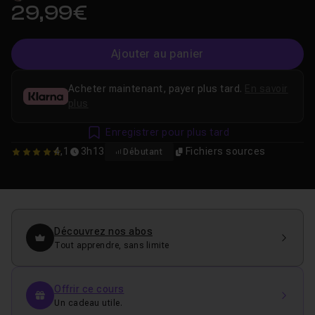
29,99€
Ajouter au panier
Acheter maintenant, payer plus tard.
En savoir
plus
Enregistrer pour plus tard
4,1
3h13
Fichiers sources
Débutant
4.0952380952381
Découvrez nos abos
Tout apprendre, sans limite
Offrir ce cours
Un cadeau utile.