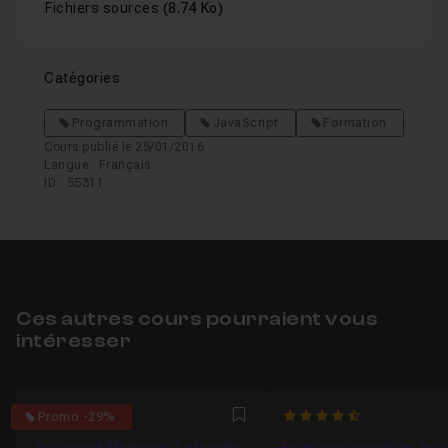
Fichiers sources
(8.74 Ko)
Catégories
Programmation
JavaScript
Formation
Cours publié le 25/01/2016
Langue : Français
ID : 55311
Ces autres cours pourraient vous
intéresser
4.9583333333333
4.9166666666667
Promo -29%
Favori