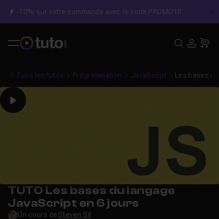
-10% sur votre commande avec le code PROMO10
C
Recher
USE
Pa
Tous les tutos
Programmation
JavaScript
Les bases du
Play
TUTO Les bases du langage
JavaScript en 6 jours
Un cours de
Steven Sil