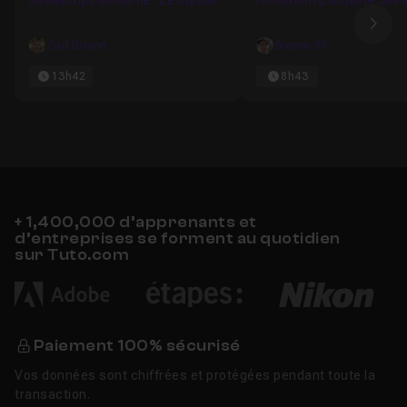
Javascript Moderne : Le bundle
Formation complète Java
Ima
Carl Brison
Steven Sil
13h42
8h43
+ 1,400,000 d’apprenants et
d’entreprises se forment au quotidien
sur Tuto.com
Paiement 100% sécurisé
Vos données sont chiffrées et protégées pendant toute la
transaction.