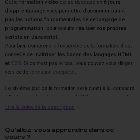
Cette
formation vidéo
qui se découpe en
6 jours
d’apprentissage
vous permettra d’
assimiler pas à
pas les notions fondamentales
de ce
langage de
programmation
, pour ensuite
réaliser vos propres
scripts en Javascript
.
Pour bien comprendre l’ensemble de la formation, il est
conseillé de
maîtriser les bases des langages HTML
et
CSS
. Si ce n’est pas le cas, vous pouvez vous diriger
vers cette
formation complète
.
Le sixième jour de la formation sera quant à lui consacré
à l’utilisation de la technologie
AJAX
qui nous permettra
de mettre à jour notre page sans la recharger. Cela
Lire la suite de la description
pourra vous permettre entre autre de réaliser des
champs de recherche avec auto-complétion (on
Qu’allez-vous apprendre dans ce
réalisera un exemple dans cette formation), de
cours ?