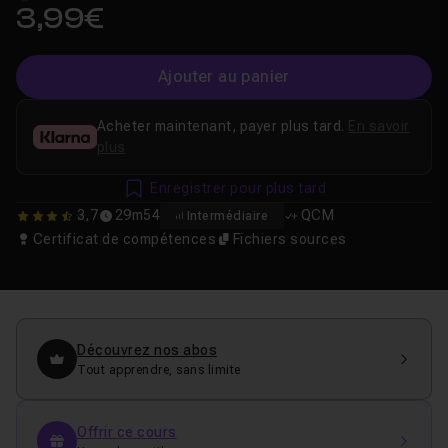
3,99€
Ajouter au panier
Acheter maintenant, payer plus tard.
En savoir
plus
Enregistrer pour plus tard
3,7
29m54
QCM
Intermédiaire
3.7142857142857
Certificat de compétences
Fichiers sources
Découvrez nos abos
Tout apprendre, sans limite
Offrir ce cours