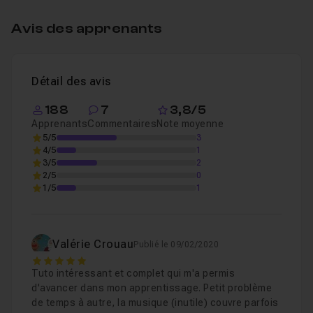
Passer des variables aux IIFE
02m39
Leçon 4
Avis des apprenants
Exemples concrets (avec Google, Facebook o
Leçon 5
Détail des avis
188
7
3,8/5
Apprenants
Commentaires
Note moyenne
5/5
3
4/5
1
3/5
2
2/5
0
1/5
1
Valérie Crouau
Publié le 09/02/2020
5
Tuto intéressant et complet qui m'a permis
d'avancer dans mon apprentissage. Petit problème
de temps à autre, la musique (inutile) couvre parfois