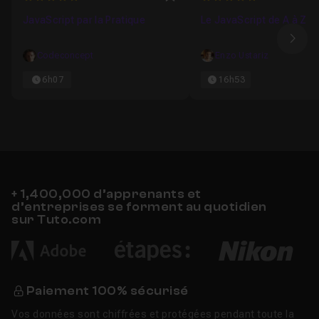
Favori
JavaScript par la Pratique
Le JavaScript de A à Z
Ima
Codeconcept
Enzo Ustariz
6h07
16h53
+ 1,400,000 d’apprenants et
d’entreprises se forment au quotidien
sur Tuto.com
Paiement 100% sécurisé
Vos données sont chiffrées et protégées pendant toute la