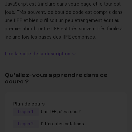
JavaScript est à inclure dans votre page et le tour est
joué. Très souvent, ce bout de code est compris dans
une IIFE et bien qu'il soit un peu étrangement écrit au
premier abord, cette IIFE est très souvent très facile à
lire une fois les bases des IIFE comprises.
Dans ce tuto Javascript sur les
Lire la suite de la description
IIFE
Qu’allez-vous apprendre dans ce
Je vous invite donc dans ce tuto à comprendre ce
cours ?
qu'est une IIFE
,
comment les écrire.
De comprendre
leur intérêt pour enfin jeter un œil ensemble à certains
Plan de cours
services proposés par Facebook ou encore Google
Leçon 1
Une IIFE, c'est quoi?
pour
décortiquer ce qui se passe réellement quand
on vous demande d'insérer leur petit bout de code
.
Leçon 2
Différentes notations