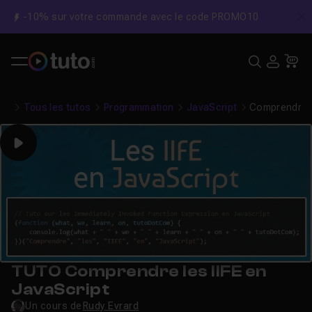
-10% sur votre commande avec le code PROMO10
C
Recher
USE
Pa
Tous les tutos
Programmation
JavaScript
Comprendre le
Play
TUTO Comprendre les IIFE en
JavaScript
Un cours de
Rudy Evrard