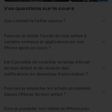
téléchargeables : une checklist iPhone sécurisé en 10
Chapitre 2 : Créer un environnement sécurisé (la bas
Vos questions sur le cours
étapes pour tout vérifier en 5 minutes, un contrat familial
parent-enfant prêt à imprimer pour poser un cadre clair,
Que contient le fichier source ?
Chapitre 3 : Configurer le Temps d’écran (LE cœur)
Voir
et une marche à suivre complète pour l'identifiant Apple,
le partage familial et les restrictions de contenu.
Pourrais-je limiter l'accès de mon enfant à
Chapitre 4 : Les règles familiales
06m31
certains contenus et applications sur son
Pour qui est cette formation
Voir
iPhone après ce cours ?
Chapitre 5 : Le kit de démarrage Parent
16m26
Les parents d'enfants de 6 à 12 ans.
Est-il possible de contrôler le temps d'écran
Les débutants, aucune connaissance technique
de mon enfant et de recevoir des
Chapitre 6 : Conclusion
01m30
Voir
requise.
notifications ou demandes d'autorisation ?
Les parents qui veulent protéger sans surveiller à
l'excès.
Pourrais-je empêcher les achats accidentels
Voir
depuis l'iPhone de mon enfant ?
Votre formateur
Dois-je posséder moi-même un iPhone pour
Laurent Nivon a été Spécialiste Formation chez Apple