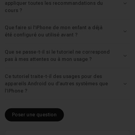
appliquer toutes les recommandations du
Voir
France pendant plus de 11 ans. Créateur de contenu
cours ?
spécialisé sur les produits Apple, il a formé plus de
8000 utilisateurs, professionnels comme particuliers. Il
Que faire si l'iPhone de mon enfant a déjà
connaît l'iPhone de l'intérieur et vous transmet ici
Voir
été configuré ou utilisé avant ?
uniquement les bons gestes, ceux qui marchent
vraiment.
Que se passe-t-il si le tutoriel ne correspond
Le danger, ce n'est pas l'iPhone, c'est l'absence de
Voir
pas à mes attentes ou à mon usage ?
cadre. Ne laissez pas le hasard décider de la sécurité
numérique de votre enfant.
Ce tutoriel traite-t-il des usages pour des
Suivez la formation, configurez tout en une heure et
appareils Android ou d'autres systèmes que
Voir
l'iPhone ?
gagnez votre tranquillité d'esprit.
Poser une question