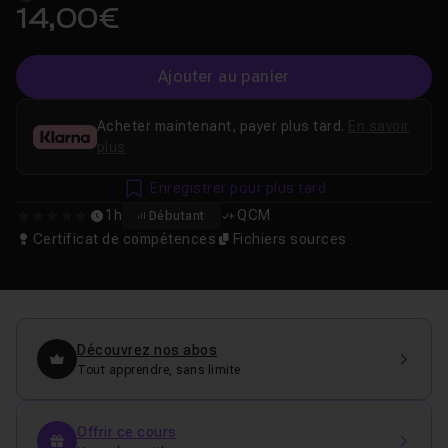
14,00€
Ajouter au panier
Acheter maintenant, payer plus tard.
En savoir
plus
Enregistrer pour plus tard
1h
QCM
Débutant
0
Certificat de compétences
Fichiers sources
Découvrez nos abos
Tout apprendre, sans limite
Offrir ce cours