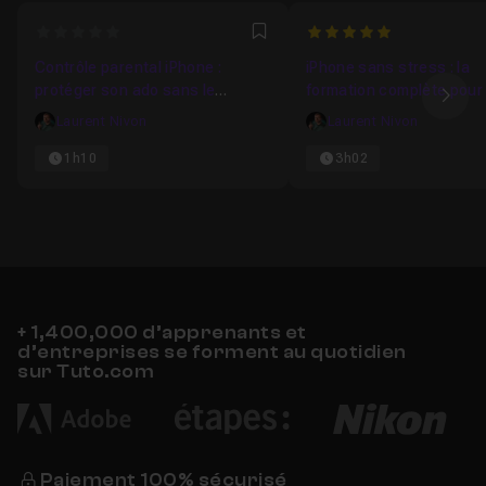
0
5
Favori
Contrôle parental iPhone :
iPhone sans stress : la
protéger son ado sans le
formation complète pour u
Ima
surveiller
votre iPhone en toute sé
Laurent Nivon
Laurent Nivon
après 60 ans
1h10
3h02
+ 1,400,000 d’apprenants et
d’entreprises se forment au quotidien
sur Tuto.com
Paiement 100% sécurisé