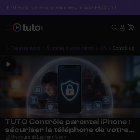
-10% sur votre commande avec le code PROMO10
C
Recher
USE
Pa
Tous les tutos
Système d'exploitation
iOS
Contrôle pare
Play
TUTO Contrôle parental iPhone :
sécuriser le téléphone de votre
enfant (6-12 ans)
Un cours de
Laurent Nivon