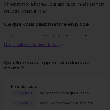
démonstration à l'écran, vous appliquez immédiatement
sur votre propre iPhone.
Ce que vous allez mettre en place
Un environnement Apple Family verrouillé
pour
piloter l'iPhone de votre enfant à distance, depuis le
Lire la suite de la description
vôtre, sans surveillance permanente.
Un identifiant Apple enfant
qui vous redonne la main
Qu’allez-vous apprendre dans ce
sur les téléchargements et les réglages.
cours ?
Le Temps d'écran configuré comme un vrai cadre
: plages horaires, temps d'arrêt nuit, limites par
application et choix des contacts autorisés.
Plan de cours
Le filtrage automatique des contenus inadaptés
Chapitre 1
Comprendre les risques (sans
dans Safari, l'App Store, les films, la musique et les jeux.
paniquer)
Le blocage des achats accidentels
Chapitre 2
Créer un environnement sécurisé
pour éviter les
(la base)
mauvaises surprises sur votre facture.