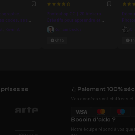
4.4
5
Favori
Favori
ypographie,
Photoshop CC | 20 Ateliers
Découv
es codes, ses
Créatifs pour apprendre et
Photos
on histoire
maîtriser
G.
,
Kévin B.
Romain Duclos
Ol
6h15
1h
eprises se
Paiement 100% séc
Vos données sont chiffrées et 
Besoin d’aide ?
Notre équipe répond à vos ques