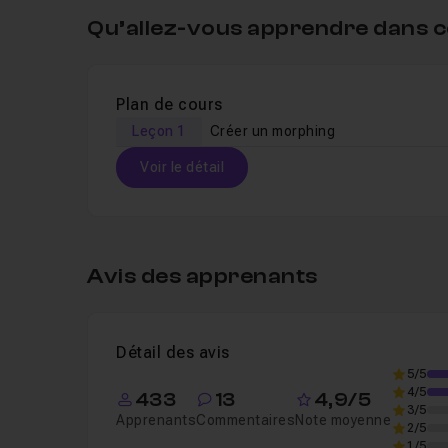
Qu’allez-vous apprendre dans c
Plan de cours
Leçon 1
Créer un morphing
Voir le détail
Table des matières
Avis des apprenants
Leçon 1
Créer un morphing
12m27
Détail des avis
5/5
4/5
433
13
4,9/5
3/5
Apprenants
Commentaires
Note moyenne
2/5
1/5