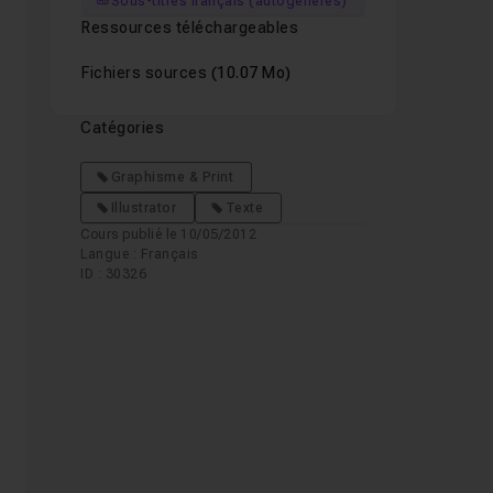
Sous-titres français (autogénérés)
Ressources téléchargeables
Fichiers sources
(10.07 Mo)
Catégories
Graphisme & Print
Illustrator
Texte
Cours publié le 10/05/2012
Langue : Français
ID : 30326