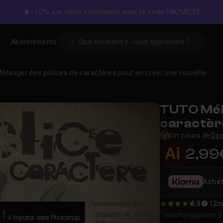
-10% sur votre commande avec le code PROMO10
Search
s
Abonnements
élanger des polices de caractères pour en créer une nouvelle
TUTO Mél
caractèr
nouvelle
Un cours de
Dam
2,99
Achet
4,8
12m
4.8461538461538
Téléchargement & v