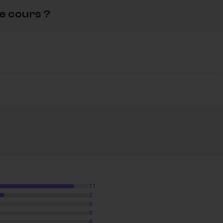
e cours ?
11
2
0
0
0