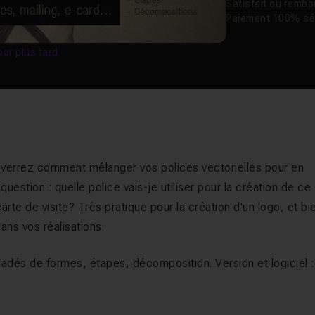
Satisfait ou remb
Paiement 100% sé
our plus tard
 verrez comment mélanger vos polices vectorielles pour en
uestion : quelle police vais-je utiliser pour la création de ce
rte de visite? Très pratique pour la création d'un logo, et bi
ans vos réalisations.
radés de formes, étapes, décomposition. Version et logiciel :