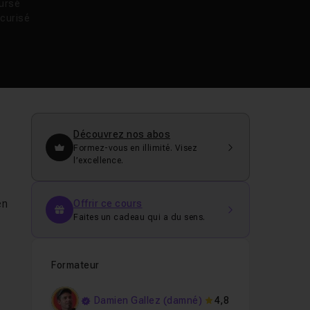
oursé
curisé
Découvrez nos abos
Formez-vous en illimité. Visez
l’excellence.
en
Offrir ce cours
Faites un cadeau qui a du sens.
Formateur
Damien Gallez (damné)
4,8