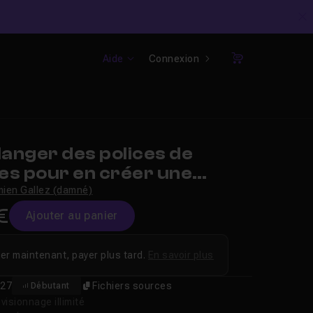
C
Aide
Connexion
Panier
anger des polices de
es pour en créer une
ien Gallez (damné)
€
Ajouter au panier
er maintenant, payer plus tard.
En savoir plus
27
Fichiers sources
Débutant
isionnage illimité