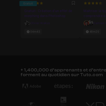
5
4.7625
Gratuit
Favori
Gratuit : Création d'un effet de
Maîtriser la t
morphing dans Photoshop
comprendre s
principes et s
Olivier Krakus
Damien 
04m43
48m20
+ 1,400,000 d’apprenants et d’entr
forment au quotidien sur Tuto.com