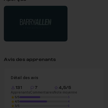
visionnage de la vidéo.
Créer un logo en quelques minutes
16m17
Leçon 1
Avis des apprenants
Détail des avis
131
7
4,5/5
Apprenants
Commentaires
Note moyenne
5/5
3
4/5
4
3/5
0