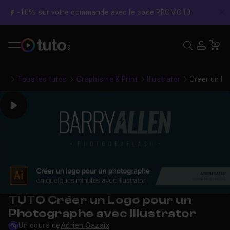
-10% sur votre commande avec le code PROMO10
C
Recher
USE
Pa
Tous les tutos
Graphisme & Print
Illustrator
Créer un Lo
Play
TUTO Créer un Logo pour un
Photographe avec Illustrator
Un cours de
Adrien Gazaix