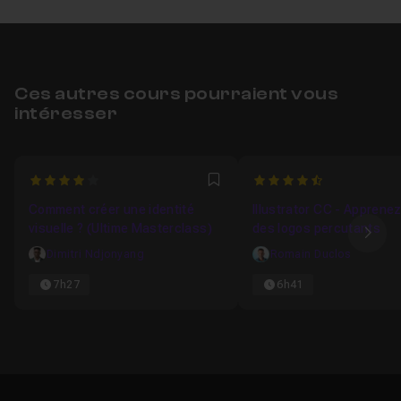
Ces autres cours pourraient vous
intéresser
4
4.5
Favori
Comment créer une identité
Illustrator CC - Apprenez
visuelle ? (Ultime Masterclass)
des logos percutants
Ima
Dimitri Ndjonyang
Romain Duclos
7h27
6h41