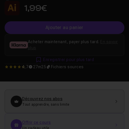
1,99€
Ajouter au panier
Acheter maintenant, payer plus tard.
En savoir
plus
Enregistrer pour plus tard
4,7
27m25
Fichiers sources
4.6666666666667
Découvrez nos abos
Tout apprendre, sans limite
Offrir ce cours
Un cadeau utile.