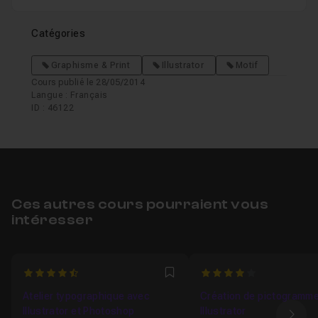
Catégories
Graphisme & Print
Illustrator
Motif
Cours publié le 28/05/2014
Langue : Français
ID : 46122
Ces autres cours pourraient vous
intéresser
4.75
4
Favori
Atelier typographique avec
Création de pictogramm
Illustrator et Photoshop
Illustrator