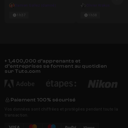
Ima
Damien Gallez (damné)
Olivier Krakus
1h37
1h38
+ 1,400,000 d’apprenants et
d’entreprises se forment au quotidien
sur Tuto.com
Paiement 100% sécurisé
Vos données sont chiffrées et protégées pendant toute la
transaction.