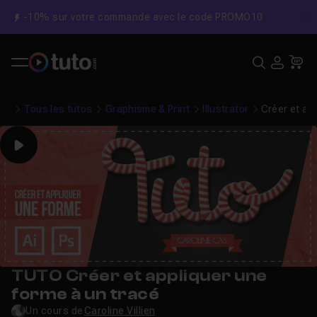
-10% sur votre commande avec le code PROMO10
C
Recher
USE
Pa
Tous les tutos
Graphisme & Print
Illustrator
Créer et ap
Play
TUTO Créer et appliquer une
forme à un tracé
Un cours de
Caroline Villien