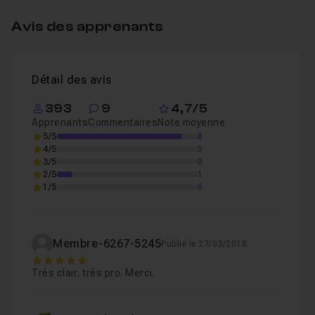
Avis des apprenants
Détail des avis
393
9
4,7/5
Apprenants
Commentaires
Note moyenne
5/5
8
4/5
0
3/5
0
2/5
1
1/5
0
Membre-6267-5245
Publié le 27/03/2018
5
Très clair, très pro. Merci.