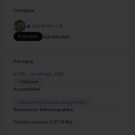
Formateur
https://fr.tuto.com/html/tuto-gratuit-rgaa-2025-
accessibilite,212611.html
Carl Brison
5
S'abonner
Voir ses cours
Prérequis
,
,
HTML
JavaScript
CSS
Débutant
Accessibilité
Sous-titres français (autogénérés)
Ressources téléchargeables
Fichiers sources
(127.76 Ko)