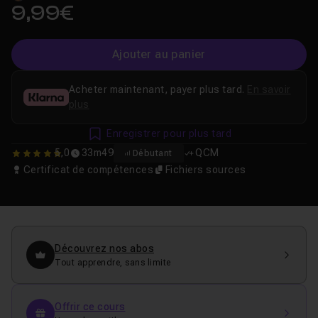
9,99€
Ajouter au panier
Acheter maintenant, payer plus tard.
En savoir
plus
Enregistrer pour plus tard
5,0
33m49
QCM
Débutant
5
Certificat de compétences
Fichiers sources
Découvrez nos abos
Tout apprendre, sans limite
Offrir ce cours