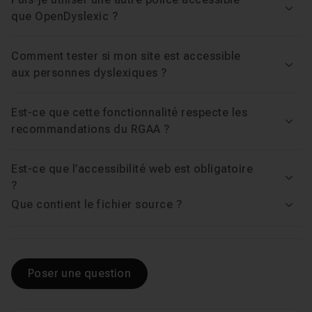
Voir
que OpenDyslexic ?
Comment tester si mon site est accessible
Voir
aux personnes dyslexiques ?
Est-ce que cette fonctionnalité respecte les
Voir
recommandations du RGAA ?
Est-ce que l’accessibilité web est obligatoire
Voir
?
Que contient le fichier source ?
Voir
Poser une question