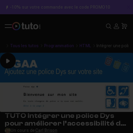
-10% sur votre commande avec le code PROMO10
C
Recher
USE
Pa
Tous les tutos
Programmation
HTML
Intégrer une police
Play
TUTO Intégrer une police Dys
pour améliorer l’accessibilité de
votre site
Un cours de
Carl Brison