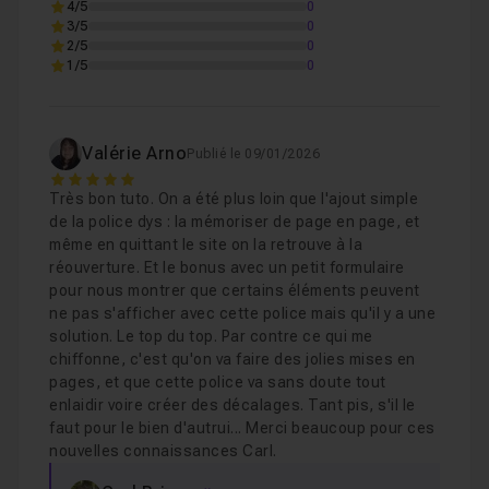
4/5
0
3/5
0
2/5
0
À la fin de ce cours, vous serez capable de :
1/5
0
Ecouter le changement de Police
06m23
Leçon 4
Proposer une interface accessible personnalisable
par l’utilisateur
Mémoriser le changement de Police
09m01
Leçon 5
Valérie Arno
Publié le 09/01/2026
Gérer dynamiquement l’affichage d’une police
5
alternative
Très bon tuto. On a été plus loin que l'ajout simple
de la police dys : la mémoriser de page en page, et
Bonus: Appliquer la Police Dys à des éléments 
Leçon 6
Assurer la
persistance du paramètre
même en quittant le site on la retrouve à la
d’accessibilité
réouverture. Et le bonus avec un petit formulaire
pour nous montrer que certains éléments peuvent
Comprendre l’impact de ce type d’option sur la
ne pas s'afficher avec cette police mais qu'il y a une
conformité RGAA
solution. Le top du top. Par contre ce qui me
chiffonne, c'est qu'on va faire des jolies mises en
Fichiers fournis :
pages, et que cette police va sans doute tout
enlaidir voire créer des décalages. Tant pis, s'il le
faut pour le bien d'autrui... Merci beaucoup pour ces
Fichiers HTML / CSS / JS du projet
nouvelles connaissances Carl.
Police OpenDyslexic au format
.woff