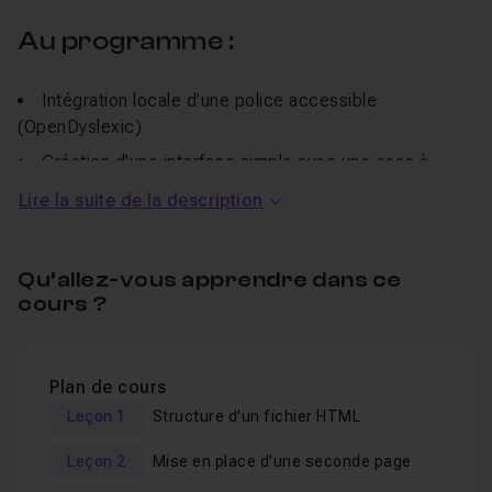
Au programme :
Intégration locale d’une police accessible
(OpenDyslexic)
Création d’une interface simple avec une case à
cocher
Lire la suite de la description
Application conditionnelle de la police via
JavaScript
et
CSS
Qu’allez-vous apprendre dans ce
Utilisation de
pour conserver le choix
localStorage
cours ?
de l’utilisateur
Respect des bonnes pratiques d’accessibilité
numérique (RGAA)
Plan de cours
Leçon 1
Structure d'un fichier HTML
Prérequis :
Leçon 2
Mise en place d'une seconde page
Ce tuto s’adresse aux développeurs débutants à