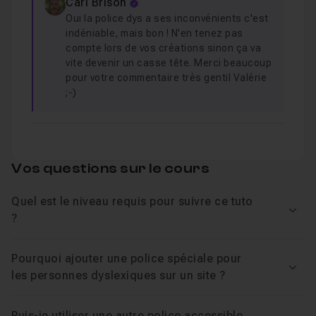
Carl Brison
Structure de projet prête à l’emploi
Oui la police dys a ses inconvénients c'est
indéniable, mais bon ! N'en tenez pas
Ce cours est une porte d’entrée concrète vers une
compte lors de vos créations sinon ça va
approche plus inclusive du web.
vite devenir un casse tête. Merci beaucoup
pour votre commentaire très gentil Valérie
En moins d’une heure, vous saurez implémenter une
;-)
option d’accessibilité simple, reconnue et utile.
Commencez dès maintenant à rendre vos interfaces
plus accessibles et conformes aux bonnes
pratiques du web.
Vos questions sur le cours
Quel est le niveau requis pour suivre ce tuto
Voir
?
Pourquoi ajouter une police spéciale pour
Voir
les personnes dyslexiques sur un site ?
Puis-je utiliser une autre police accessible