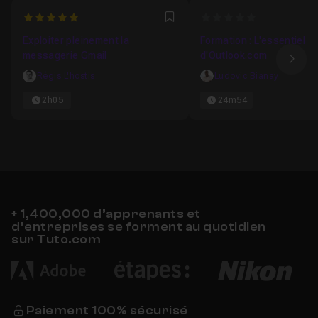
5
0
Favori
Exploiter pleinement la
Formation : L'essentiel
messagerie Gmail
d'Outlook.com
Ima
Régis L'hostis
Ludovic Bianay
2h05
24m54
+ 1,400,000 d’apprenants et
d’entreprises se forment au quotidien
sur Tuto.com
Paiement 100% sécurisé