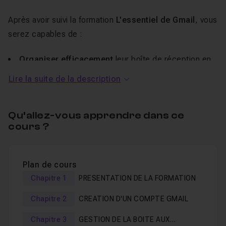
Après avoir suivi la formation
L'essentiel de Gmail
, vous
serez capables de :
Organiser efficacement
leur boîte de réception en
utilisant les libellés et les filtres pour trier les messages.
Lire la suite de la description
Réduire le temps passé
à gérer les emails en
automatisant des tâches répétitives grâce à une
configuration personnalisée.
Qu’allez-vous apprendre dans ce
cours ?
Optimiser leur productivité
en exploitant toutes les
fonctionnalités de Gmail pour une gestion de la
communication électronique rapide et professionnelle.
Plan de cours
Chapitre 1
PRESENTATION DE LA FORMATION
Chapitre 2
CREATION D'UN COMPTE GMAIL
Chapitre 3
GESTION DE LA BOITE AUX