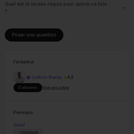
Quel est le niveau requis pour suivre ce tuto
Voir
?
Chapitre 4 : GESTION DE SON AGENDA
07m34
Poser une question
Chapitre 5 : GESTION DES CONTACTS GMAIL
04m37
Formateur
Ludovic Bianay
4,5
S'abonner
Voir ses cours
Prérequis
Gmail
Débutant