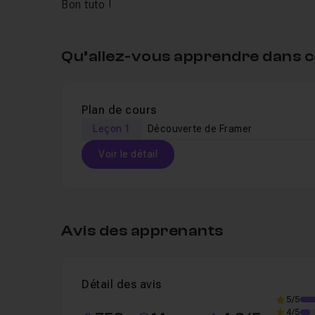
Bon tuto !
Qu’allez-vous apprendre dans c
Plan de cours
Leçon 1
Découverte de Framer
Voir le détail
Table des matières
Avis des apprenants
Leçon 1
Découverte de Framer
24m22
Détail des avis
5/5
4/5