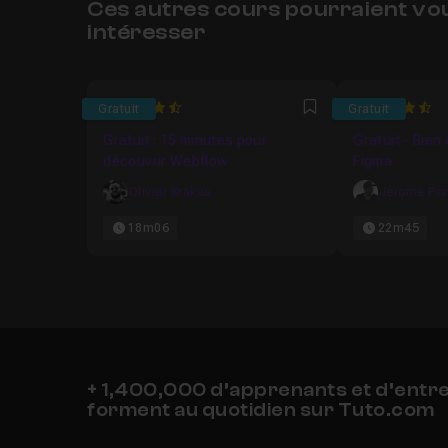
Ces autres cours pourraient vo
intéresser
4.625
4.827586206
Gratuit
Gratuit
Favori
Gratuit : 15 minutes pour
Gratuit - Bien
découvrir Webflow
Figma
Olivier Krakus
Jérome Po
18m06
22m45
+ 1,400,000 d’apprenants et d’entr
forment au quotidien sur Tuto.com