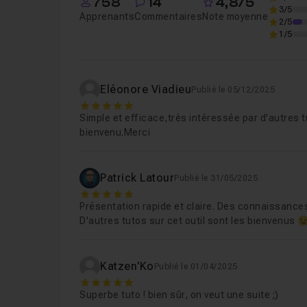
758
14
4,8/5
3/5
Apprenants
Commentaires
Note moyenne
2/5
1/5
Eléonore Viadieu
Publié le 05/12/2025
5
Simple et efficace,très intéressée par d'autres 
bienvenu.Merci
Patrick Latour
Publié le 31/05/2025
5
Présentation rapide et claire. Des connaissanc
D'autres tutos sur cet outil sont les bienvenus 
Katzen'Ko
Publié le 01/04/2025
5
Superbe tuto ! bien sûr, on veut une suite ;)