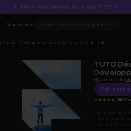
-10% sur votre commande avec le code PROMO10
Search
s
Abonnements
e Framer : Développer un site web sans écrire de code
TUTO Déc
Développe
de code
Un cours de
Adr
Voir le cours 
4,7
24m
4.7142857142857
Téléchargement & v
Satisfait ou remb
Paiement 100% sé