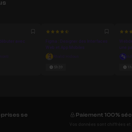
us
8966
4.4
5
Favori
Favori
 débuter avec
Figma : Designer des Interfaces
Webde
Web et App Mobiles
une pa
attrac
monti
Rhalid Hidoun
Ad
5h39
1h
eprises se
Paiement 100% séc
Vos données sont chiffrées et 