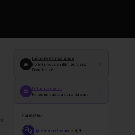
Découvrez nos abos
Formez-vous en illimité. Visez
l’excellence.
Offrir ce cours
Faites un cadeau qui a du sens.
Formateur
nt
Adrien Gazaix
4,9