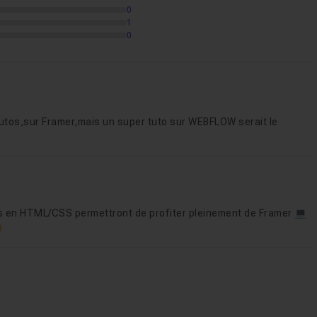
0
1
0
tutos,sur Framer,mais un super tuto sur WEBFLOW serait le
es en HTML/CSS permettront de profiter pleinement de Framer 💻
