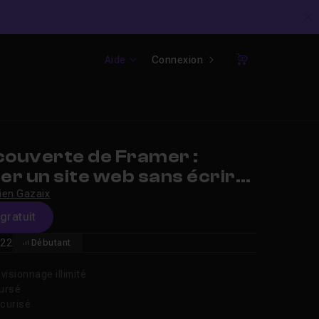
C
Aide
Connexion
Panier
ouverte de Framer :
r un site web sans écrire
ien Gazaix
gratuit
22
Débutant
isionnage illimité
oursé
curisé