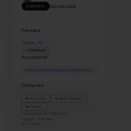
S'abonner
Voir ses cours
Prérequis
,
Framer
UI
Débutant
Accessibilité
Sous-titres français (autogénérés)
Catégories
No Code
UX/UI design
Framer
Cours publié le 17/06/2022
Langue : Français
ID : 179271