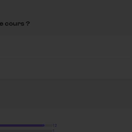
e cours ?
12
1