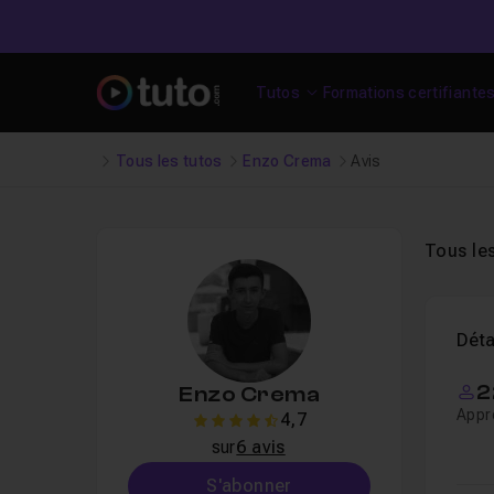
Tutos
Formations certifiante
Tous les tutos
Enzo Crema
Avis
Tous le
Déta
2
Enzo Crema
Appr
4,7
4.7
sur
6 avis
S'abonner