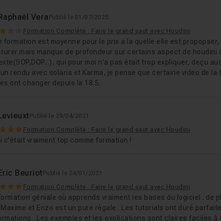
Raphaël Vera
Publié le 01/07/2025
Formation Complète : Faire le grand saut avec Houdini
 formation est moyenne pour le prix a la quelle elle est propopser,
cturer mais manque de profondeur sur certains aspect de houdini q
xte(SOP,DOP...), qui pour moi n'a pas était trop expliquer, deçu 
 un rendu avec solaris et Karma, je pense que certaine video de la 
es ont changer depuis la 18.5.
Levieuxt
Publié le 29/04/2021
Formation Complète : Faire le grand saut avec Houdini
 c'était vraiment top comme formation !
Eric Beuriot
Publié le 24/01/2021
Formation Complète : Faire le grand saut avec Houdini
ormation géniale où apprends vraiment les bases du logiciel . de pl
Maxime et Enzo est un pure régale . Les tutorials ont duré parfai
ormations . Les exemples et les explications sont claires faciles 