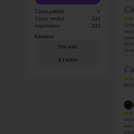
Cours publiés
1
Cours vendus
223
3
Cette
Apprenants
223
stru
Réseaux
conte
faire
Site web
chos
Twitter
5
Merci
5
Une f
avec 
d'inf