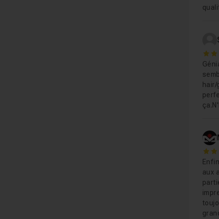
quali
5
Génia
sembl
hair/
perf
ça.N'
5
Enfin
aux a
parti
impre
toujo
gran