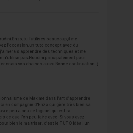
oudini.Enzo,tu l'utilises beaucoup,il me
 avez l'occasion,un tuto concept avec du
t j'aimerais apprendre des techniques et me
 n'utilise pas.Houdini principalement pour
je connais vos chaines aussi.Bonne continuation :)
essionnalisme de Maxime dans l'art d'apprendre
s ci en compagnie d'Enzo qui gère très bien sa
vre peu a peu ce logiciel qui est si
is ce que l'on peu faire avec. Si vous avez
our bien le maitriser, c'est le TUTO idéal. un