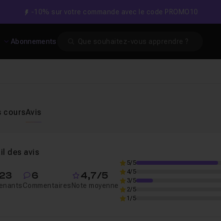
-10% sur votre commande avec le code PROMO10
Search
s
Abonnements
s cours
Avis
il des avis
5/5
4/5
23
6
4,7/5
3/5
enants
Commentaires
Note moyenne
2/5
1/5