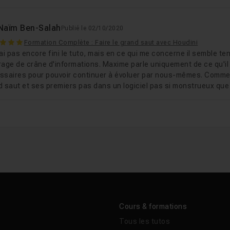
Naïm Ben-Salah
Publié le 02/10/2020
Formation Complète : Faire le grand saut avec Houdini
ai pas encore fini le tuto, mais en ce qui me concerne il semble t
rage de crâne d'informations. Maxime parle uniquement de ce qu'il 
ssaires pour pouvoir continuer à évoluer par nous-mêmes. Comme le
d saut et ses premiers pas dans un logiciel pas si monstrueux que
Cours & formations
Tous les tutos