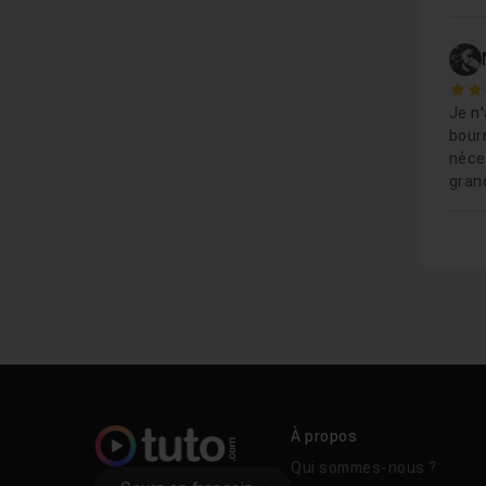
5
Je n'
bour
néce
gran
À propos
Qui sommes-nous ?