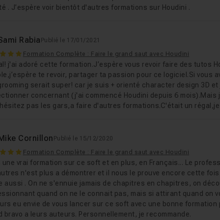
té . J’espère voir bientôt d'autres formations sur Houdini .
Sami Rabia
Publié le 17/01/2021
Formation Complète : Faire le grand saut avec Houdini
l! j'ai adoré cette formation.J’espère vous revoir faire des tutos H
e,j’espère te revoir, partager ta passion pour ce logiciel.Si vous
grooming serait super! car je suis + orienté character design 3D e
ectionner concernant (j'ai commencé Houdini depuis 6 mois).Mais je
hésitez pas les gars,a faire d'autres formations.C'était un régal,
Mike Cornillon
Publié le 15/12/2020
Formation Complète : Faire le grand saut avec Houdini
 une vrai formation sur ce soft et en plus, en Français... Le prof
utres n'est plus a démontrer et il nous le prouve encore cette foi
e aussi . On ne s'ennuie jamais de chapitres en chapitres, on décou
ssionnant quand on ne le connait pas, mais si attirant quand on vo
urs eu envie de vous lancer sur ce soft avec une bonne formation p
d bravo a leurs auteurs. Personnellement, je recommande.