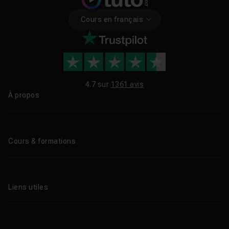
Cours en français
4.7 sur
1361 avis
À propos
Qui sommes-nous ?
Le blog
Cours & formations
Tous les tutos
Formations éligibles CPF
Liens utiles
Formations certifiantes
Formations IA
Entreprises
Tutos gratuits
Abonnement Tuto.com