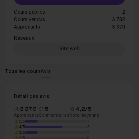
Cours publiés
2
Cours vendus
3 732
Apprenants
3 370
Réseaux
Site web
Tous les cours
Avis
Détail des avis
3 370
5
4,2/5
Apprenants
Commentaires
Note moyenne
5/5
1
4/5
3
3/5
1
2/5
0