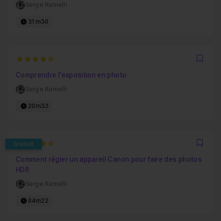
Serge Ramelli
31m30
4.9285714285714
Favo
Comprendre l'exposition en photo
Serge Ramelli
20m33
4.1428571428571
Gratuit
Favo
Comment régler un appareil Canon pour faire des photos
HDR
Serge Ramelli
04m22