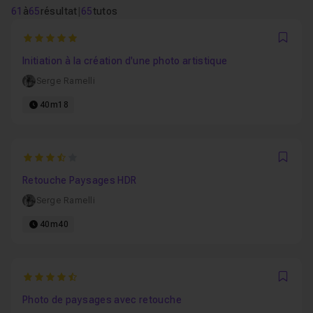
61
à
65
résultat
|
65
tutos
5
Favo
Initiation à la création d'une photo artistique
Serge Ramelli
40m18
3.5
Favo
Retouche Paysages HDR
Serge Ramelli
40m40
4.3333333333333
Favo
Photo de paysages avec retouche