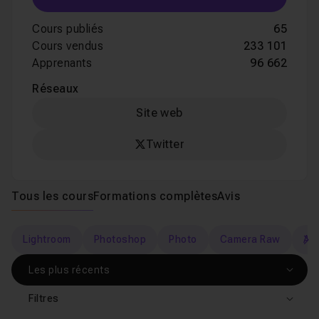
Cours publiés
65
Cours vendus
233 101
Apprenants
96 662
Réseaux
Site web
Twitter
Tous les cours
Formations complètes
Avis
Lightroom
Photoshop
Photo
Camera Raw
Au
s
Filtres