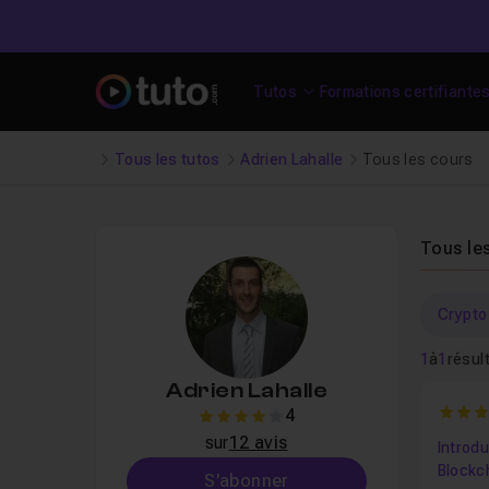
Tutos
Formations certifiante
Tous les tutos
Adrien Lahalle
Tous les cours
Tous le
Crypt
1
à
1
résul
Adrien Lahalle
4
4
4
sur
12 avis
Introdu
Blockc
S'abonner