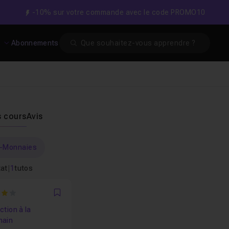
-10% sur votre commande avec le code PROMO10
Search
s
Abonnements
s cours
Avis
o-Monnaies
tat
|
1
tutos
Favori
ction à la
hain