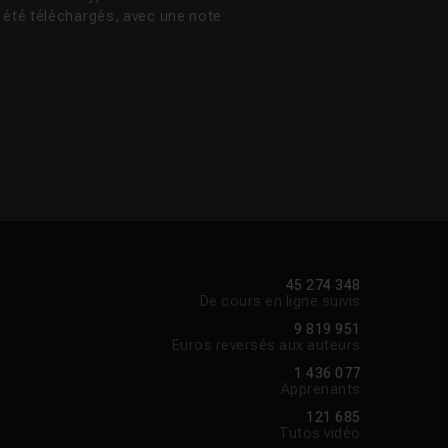
t été téléchargés, avec une note
45 274 348
De cours en ligne suivis
9 819 951
Euros reversés aux auteurs
1 436 077
Apprenants
121 685
Tutos vidéo