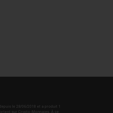
epuis le 28/06/2018 et a produit 1
portent sur Crypto-Monnaies. À ce