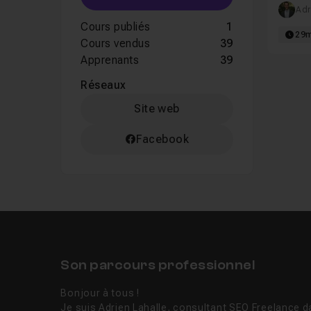
Adr
Cours publiés
1
29
Cours vendus
39
Apprenants
39
Réseaux
Site web
Facebook
Son parcours professionnel
Bonjour à tous !
Je suis Adrien Lahalle, consultant SEO Freelance d