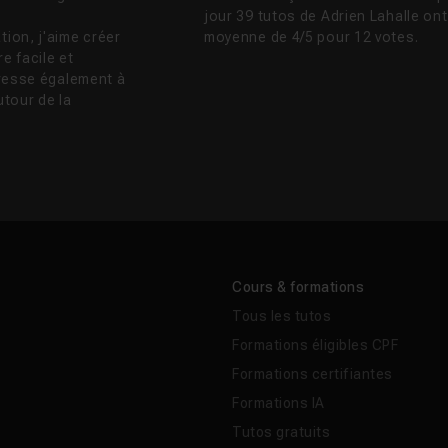
jour 39 tutos de Adrien Lahalle on
tion, j'aime créer
moyenne de 4/5 pour 12 votes.
e facile et
teresse également à
tour de la
Cours & formations
Tous les tutos
Formations éligibles CPF
Formations certifiantes
Formations IA
Tutos gratuits