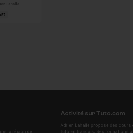
ien Lahalle
m57
Activité sur Tuto.com
Adrien Lahalle propose des cours d
ans la région de
tuto en français. Ses formations 