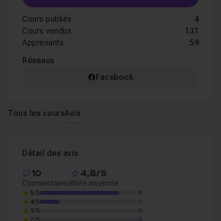
Cours publiés
4
Cours vendus
131
Apprenants
59
Réseaux
Facebook
Tous les cours
Avis
Détail des avis
10
4,8/5
Commentaires
Note moyenne
5/5
8
4/5
2
3/5
0
2/5
0