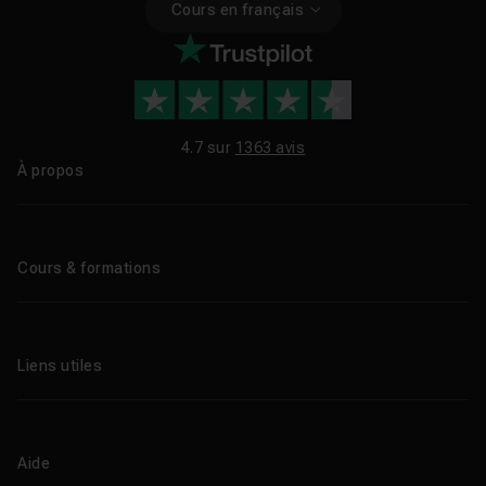
Cours en français
4.7 sur
1363 avis
À propos
Qui sommes-nous ?
Le blog
Cours & formations
Tous les tutos
Formations éligibles CPF
Liens utiles
Formations certifiantes
Formations IA
Entreprises
Tutos gratuits
Abonnement Tuto.com
Aide
Promos
Centres de formation