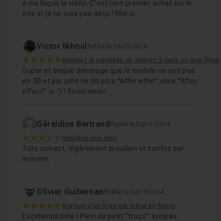
à ma façon la vidéo. C'est mon premier achat sur le
site et je ne suis pas déçu ! Merci.
Victor Nihoul
Publié le 15/11/2014
5
Intégrez le vaisseau de district 9 dans un plan filmé
Super et simple dommage que le modele ne soit pas
en 3D et par pitié ne dit plus "After effet" mais "After
effect" :o :') ! Sinon merci
Géraldine Bertrand
Publié le 03/11/2014
3
Interface iron man
Tuto correct, légèrement brouillon et confus par
moment.
Olivier Guibernao
Publié le 24/10/2014
5
Gravure d'un logo sur métal en fusion
Excellentissime ! Plein de petit "trucs" sympas.