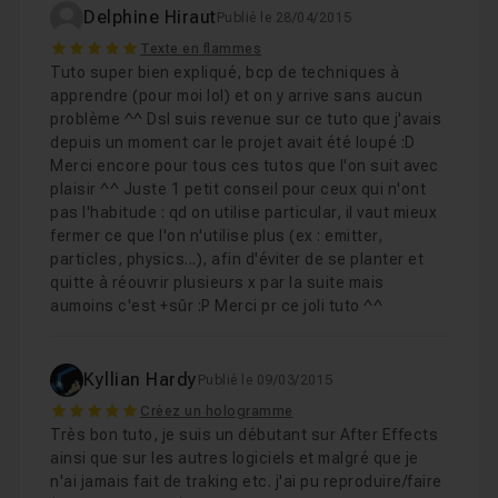
Delphine Hiraut
Publié le 28/04/2015
5
Texte en flammes
Tuto super bien expliqué, bcp de techniques à
apprendre (pour moi lol) et on y arrive sans aucun
problème ^^ Dsl suis revenue sur ce tuto que j'avais
depuis un moment car le projet avait été loupé :D
Merci encore pour tous ces tutos que l'on suit avec
plaisir ^^ Juste 1 petit conseil pour ceux qui n'ont
pas l'habitude : qd on utilise particular, il vaut mieux
fermer ce que l'on n'utilise plus (ex : emitter,
particles, physics...), afin d'éviter de se planter et
quitte à réouvrir plusieurs x par la suite mais
aumoins c'est +sûr :P Merci pr ce joli tuto ^^
Kyllian Hardy
Publié le 09/03/2015
5
Créez un hologramme
Très bon tuto, je suis un débutant sur After Effects
ainsi que sur les autres logiciels et malgré que je
n'ai jamais fait de traking etc. j'ai pu reproduire/faire