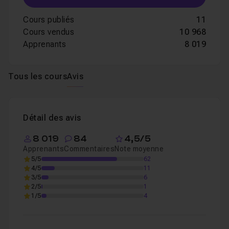
Cours publiés
11
Cours vendus
10 968
Apprenants
8 019
Tous les cours
Avis
Détail des avis
8 019
84
4,5/5
Apprenants
Commentaires
Note moyenne
5/5
62
4/5
11
3/5
6
2/5
1
1/5
4