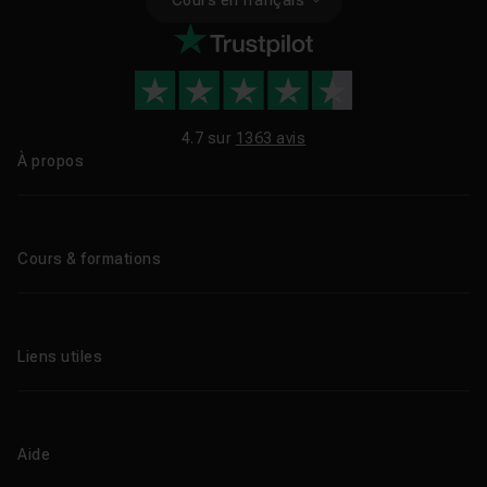
4.7 sur
1363 avis
À propos
Qui sommes-nous ?
Le blog
Cours & formations
Tous les tutos
Formations éligibles CPF
Liens utiles
Formations certifiantes
Formations IA
Entreprises
Tutos gratuits
Abonnement Tuto.com
Aide
Promos
Centres de formation