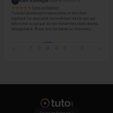
Alain Bohlinger
Publié le 11/03/2014
5
Texte en flammes
Tutoriel absolument impeccable et très bien
expliqué. Le seul petit inconvéniant est le son qui
décroche ou qui par au loin durant les explications,
désagréable. Bravo tout de même au formateur.
1
2
3
4
5
...
9
Cours en français