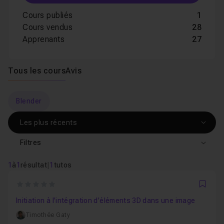
Cours publiés
1
Cours vendus
28
Apprenants
27
Tous les cours
Avis
Blender
Filtres
1
à
1
résultat
|
1
tutos
0
Favo
Initiation à l'intégration d'éléments 3D dans une image
Timothée Gaty