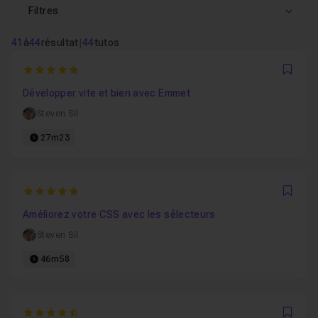
Filtres
41
à
44
résultat
|
44
tutos
5
Favo
Développer vite et bien avec Emmet
Steven Sil
27m23
5
Favo
Améliorez votre CSS avec les sélecteurs
Steven Sil
46m58
4.5