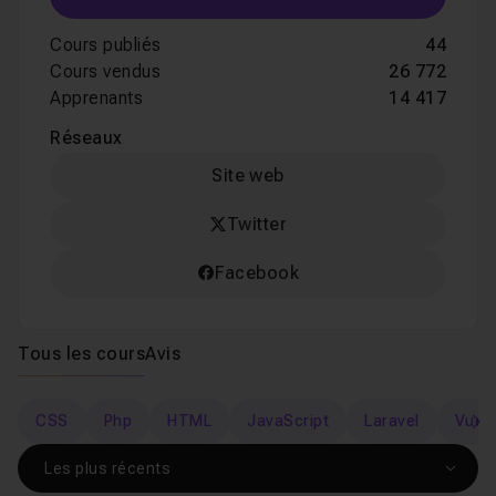
Cours publiés
44
Cours vendus
26 772
Apprenants
14 417
Réseaux
Site web
Twitter
Facebook
Tous les cours
Avis
CSS
Php
HTML
JavaScript
Laravel
Vue-
s