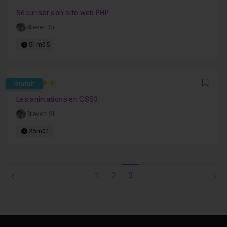
Favo
Sécuriser son site web PHP
Steven Sil
51m05
4.8648648648649
Gratuit
Favo
Les animations en CSS3
Steven Sil
23m01
1
2
3