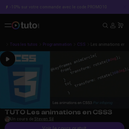
-10% sur votre commande avec le code PROMO10
C
Recher
USE
Pa
Tous les tutos
Programmation
CSS
Les animations en 
Play
TUTO Les animations en CSS3
Un cours de
Steven Sil
Voir le cours gratuit