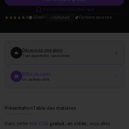
Enregistrer pour plus tard
4,9
23m01
Fichiers sources
Débutant
4.8648648648649
Découvrez nos abos
Tout apprendre, sans limite
Offrir ce cours
Un cadeau utile.
Présentation
Table des matières
Dans cette
tuto CSS
gratuit, en vidéo,
vous allez