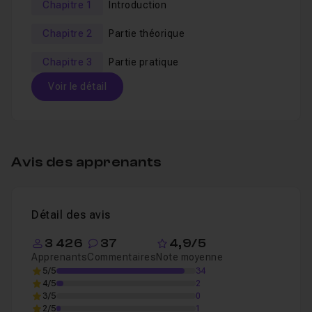
Chapitre 1
Introduction
Chapitre 2
Partie théorique
Chapitre 3
Partie pratique
Voir le détail
Table des matières
Avis des apprenants
Chapitre 1 : Introduction
01m28
Détail des avis
Introduction
Leçon 1
3 426
37
4,9/5
Apprenants
Commentaires
Note moyenne
Chapitre 2 : Partie théorique
07m17
5/5
34
4/5
2
3/5
0
2/5
1