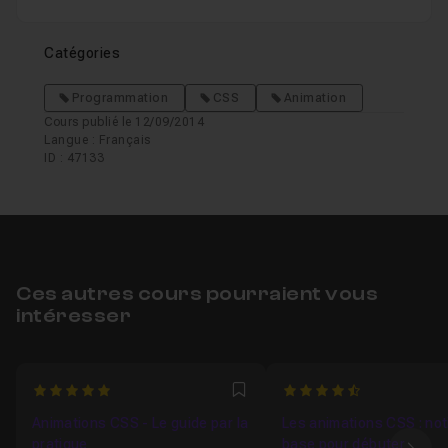
Catégories
Programmation
CSS
Animation
Cours publié le 12/09/2014
Langue : Français
ID : 47133
Ces autres cours pourraient vous
intéresser
5
4.9411764705882
Favori
Animations CSS - Le guide par la
Les animations CSS : not
pratique
base pour débuter