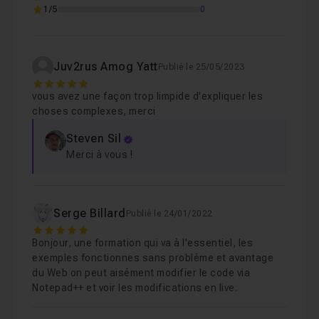
Chapitre 3 : Partie pratique
14m16
1/5
0
Juv2rus Amog Yatt
Publié le 25/05/2023
5
vous avez une façon trop limpide d'expliquer les
choses complexes, merci
Steven Sil
Merci à vous !
Serge Billard
Publié le 24/01/2022
5
Bonjour, une formation qui va à l'essentiel, les
exemples fonctionnes sans problème et avantage
du Web on peut aisément modifier le code via
Notepad++ et voir les modifications en live.