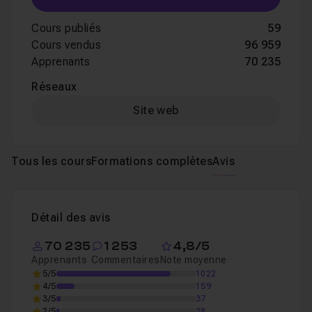
Cours publiés
59
Cours vendus
96 959
Apprenants
70 235
Réseaux
Site web
Tous les cours
Formations complètes
Avis
Détail des avis
70 235
1 253
4,8/5
Apprenants
Commentaires
Note moyenne
5/5
1022
4/5
159
3/5
37
2/5
28