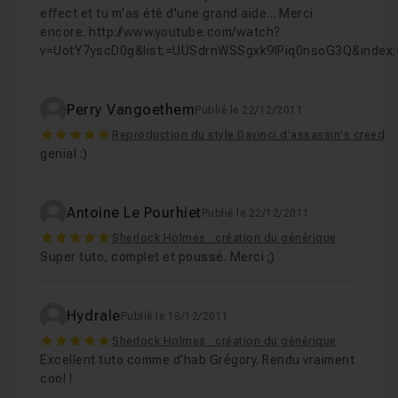
effect et tu m'as été d'une grand aide... Merci
encore. http://www.youtube.com/watch?
v=UotY7yscD0g&list;=UUSdrnWSSgxk9IPiq0nsoG3Q&index;=
Perry Vangoethem
Publié le 22/12/2011
5
Reproduction du style Davinci d'assassin's creed
genial :)
Antoine Le Pourhiet
Publié le 22/12/2011
5
Sherlock Holmes : création du générique
Super tuto, complet et poussé. Merci ;)
Hydrale
Publié le 18/12/2011
5
Sherlock Holmes : création du générique
Excellent tuto comme d'hab Grégory. Rendu vraiment
cool !