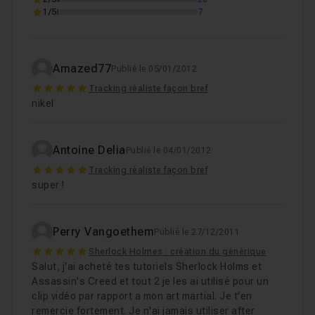
1/5
7
Amazed77
Publié le 05/01/2012
5
Tracking réaliste façon bref
nikel
Antoine Delia
Publié le 04/01/2012
5
Tracking réaliste façon bref
super !
Perry Vangoethem
Publié le 27/12/2011
5
Sherlock Holmes : création du générique
Salut, j'ai acheté tes tutoriels Sherlock Holms et
Assassin's Creed et tout 2 je les ai utilisé pour un
clip vidéo par rapport a mon art martial. Je t'en
remercie fortement. Je n'ai jamais utiliser after