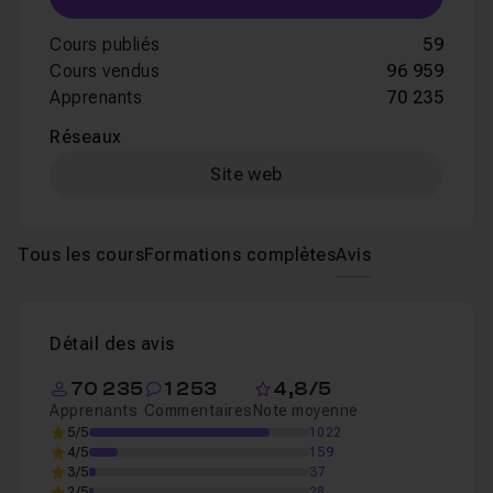
Cours publiés
59
Cours vendus
96 959
Apprenants
70 235
Réseaux
Site web
Tous les cours
Formations complètes
Avis
Détail des avis
70 235
1 253
4,8/5
Apprenants
Commentaires
Note moyenne
5/5
1022
4/5
159
3/5
37
2/5
28