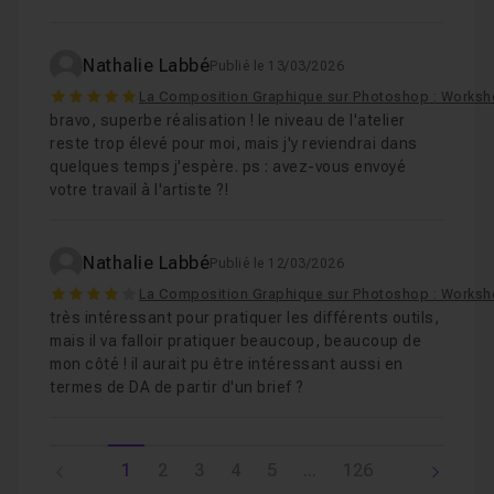
Nathalie Labbé
Publié le 13/03/2026
5
La Composition Graphique sur Photoshop : Worksh
bravo, superbe réalisation ! le niveau de l'atelier
reste trop élevé pour moi, mais j'y reviendrai dans
quelques temps j'espère. ps : avez-vous envoyé
votre travail à l'artiste ?!
Nathalie Labbé
Publié le 12/03/2026
4
La Composition Graphique sur Photoshop : Worksh
très intéressant pour pratiquer les différents outils,
mais il va falloir pratiquer beaucoup, beaucoup de
mon côté ! il aurait pu être intéressant aussi en
termes de DA de partir d'un brief ?
1
2
3
4
5
...
126