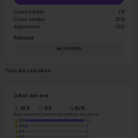
Cours publiés
19
Cours vendus
210
Apprenants
123
Réseaux
Linkedin
Tous les cours
Avis
Détail des avis
123
23
5/5
Apprenants
Commentaires
Note moyenne
5/5
22
4/5
1
3/5
0
2/5
0