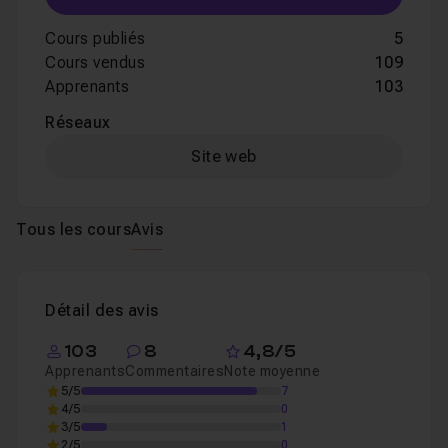
Cours publiés
5
Cours vendus
109
Apprenants
103
Réseaux
Site web
Tous les cours
Avis
Détail des avis
103
8
4,8/5
Apprenants
Commentaires
Note moyenne
5/5
7
4/5
0
3/5
1
2/5
0