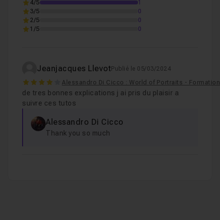
4/5
1
3/5
0
2/5
0
1/5
0
Jeanjacques Llevot
Publié le 05/03/2024
4
Alessandro Di Cicco : World of Portraits - Formatio
de tres bonnes explications j ai pris du plaisir a
suivre ces tutos
Alessandro Di Cicco
Thank you so much